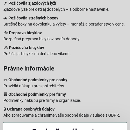
🎿
Požičovňa zjazdových lyží
Zjazdové lyže pre deti aj dospelých – a odborné nastavenie.
🚗
Požičovňa strešných boxov
Strešné boxy na dovolenku a výlety – montáž a poradenstvo v cene.
🚲
Preprava bicyklov
Bezpečná preprava bicyklov podľa dohody.
🚲
Požičovňa bicyklov
Požičaj si bicykel na deň alebo víkend.
Právne informácie
📜
Obchodné podmienky pre osoby
Pravidlá nákupu pre spotrebiteľov.
🏢
Obchodné podmienky pre firmy
Podmienky nákupu pre firmy a organizácie.
🔒
Ochrana osobných údajov
Ako spracúvame a chránime vaše osobné údaje v súlade s GDPR.
🧾
Reklamačný formulár
Jednoduché podanie reklamácie