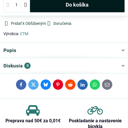
Do košíka
Pridať k Obľúbeným
Doručenia
Výrobca:
CTM
Popis
Diskusia
0
Facebook
Twitter
Bluesky
Pinterest
Reddit
LinkedIn
WhatsApp
E-
mail
Preprava nad 50€ za 0,01€
Poskladanie a nastavenie
bicykla