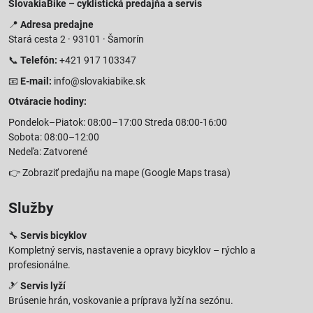
SlovakiaBike – cyklistická predajňa a servis
📍
Adresa predajne
Stará cesta 2 · 93101 · Šamorín
📞
Telefón:
+421 917 103347
📧
E-mail:
info@slovakiabike.sk
Otváracie hodiny:
Pondelok–Piatok: 08:00–17:00 Streda 08:00-16:00
Sobota: 08:00–12:00
Nedeľa: Zatvorené
👉
Zobraziť predajňu na mape
(Google Maps trasa)
Služby
🔧
Servis bicyklov
Kompletný servis, nastavenie a opravy bicyklov – rýchlo a
profesionálne.
🎿
Servis lyží
Brúsenie hrán, voskovanie a príprava lyží na sezónu.