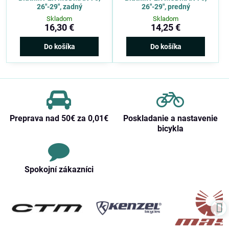
26″-29″, zadný
26″-29″, predný
Skladom
Skladom
16,30 €
14,25 €
Do košíka
Do košíka
Preprava nad 50€ za 0,01€
Poskladanie a nastavenie
bicykla
Spokojní zákazníci