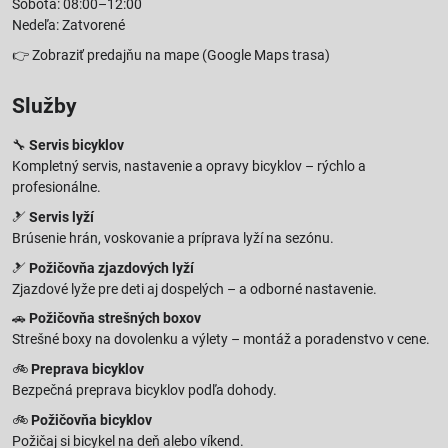
Sobota: 08:00–12:00
Nedeľa: Zatvorené
👉
Zobraziť predajňu na mape
(Google Maps trasa)
Služby
🔧
Servis bicyklov
Kompletný servis, nastavenie a opravy bicyklov – rýchlo a
profesionálne.
🎿
Servis lyží
Brúsenie hrán, voskovanie a príprava lyží na sezónu.
🎿
Požičovňa zjazdových lyží
Zjazdové lyže pre deti aj dospelých – a odborné nastavenie.
🚗
Požičovňa strešných boxov
Strešné boxy na dovolenku a výlety – montáž a poradenstvo v cene.
🚲
Preprava bicyklov
Bezpečná preprava bicyklov podľa dohody.
🚲
Požičovňa bicyklov
Požičaj si bicykel na deň alebo víkend.