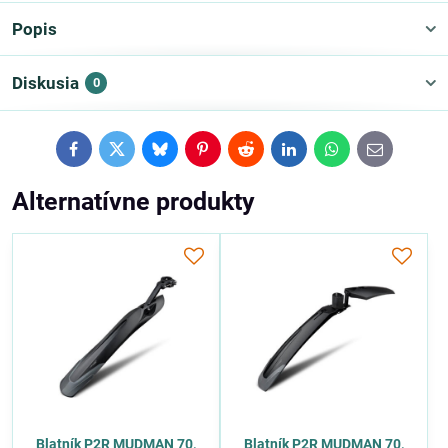
Popis
Diskusia
0
Facebook
Twitter
Bluesky
Pinterest
Reddit
LinkedIn
WhatsApp
E-
mail
Alternatívne produkty
Blatník P2R MUDMAN 70,
Blatník P2R MUDMAN 70,