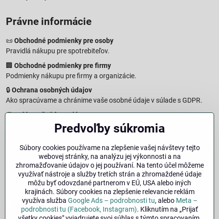
Právne informácie
📜
Obchodné podmienky pre osoby
Pravidlá nákupu pre spotrebiteľov.
🏢
Obchodné podmienky pre firmy
Podmienky nákupu pre firmy a organizácie.
🔒
Ochrana osobných údajov
Ako spracúvame a chránime vaše osobné údaje v súlade s GDPR.
🧾
Reklamačný formulár
Predvoľby súkromia
Jednoduché podanie reklamácie
↩️
Formulár na odstúpenie od zmluvy
Súbory cookies používame na zlepšenie vašej návštevy tejto
Vzorový formulár pre odstúpenie od zmluvy a vrátenie tovaru.
webovej stránky, na analýzu jej výkonnosti a na
🔐
Právna doložka – Autorské práva
zhromažďovanie údajov o jej používaní. Na tento účel môžeme
využívať nástroje a služby tretích strán a zhromaždené údaje
Informácie o ochrane obsahu, značiek a fotografií vrátane
môžu byť odovzdané partnerom v EÚ, USA alebo iných
podmienok.
krajinách. Súbory cookies na zlepšenie relevancie reklám
využíva služba
Google Ads – podrobnosti tu
, alebo
Meta –
Facebook
Instagram
podrobnosti tu (Facebook, Instagram)
. Kliknutím na „Prijať
všetky cookies" vyjadrujete svoj súhlas s týmto spracovaním.