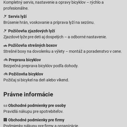
Kompletný servis, nastavenie a opravy bicyklov – rýchlo a
profesionálne.
🎿
Servis lyží
Brúsenie hrán, voskovanie a príprava lyží na sezónu.
🎿
Požičovňa zjazdových lyží
Zjazdové lyže pre deti aj dospelých – a odborné nastavenie.
🚗
Požičovňa strešných boxov
Strešné boxy na dovolenku a výlety – montáž a poradenstvo v cene.
🚲
Preprava bicyklov
Bezpečná preprava bicyklov podľa dohody.
🚲
Požičovňa bicyklov
Požičaj si bicykel na deň alebo víkend.
Právne informácie
📜
Obchodné podmienky pre osoby
Pravidlá nákupu pre spotrebiteľov.
🏢
Obchodné podmienky pre firmy
Podmienky nákupu pre firmy a organizácie.