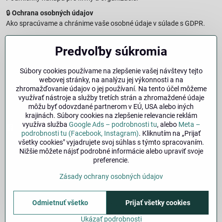
🔒
Ochrana osobných údajov
Ako spracúvame a chránime vaše osobné údaje v súlade s GDPR.
🧾
Reklamačný formulár
Predvoľby súkromia
Jednoduché podanie reklamácie
↩️
Formulár na odstúpenie od zmluvy
Súbory cookies používame na zlepšenie vašej návštevy tejto
Vzorový formulár pre odstúpenie od zmluvy a vrátenie tovaru.
webovej stránky, na analýzu jej výkonnosti a na
🔐
Právna doložka – Autorské práva
zhromažďovanie údajov o jej používaní. Na tento účel môžeme
využívať nástroje a služby tretích strán a zhromaždené údaje
Informácie o ochrane obsahu, značiek a fotografií vrátane
môžu byť odovzdané partnerom v EÚ, USA alebo iných
podmienok.
krajinách. Súbory cookies na zlepšenie relevancie reklám
využíva služba
Google Ads – podrobnosti tu
, alebo
Meta –
Facebook
Instagram
podrobnosti tu (Facebook, Instagram)
. Kliknutím na „Prijať
všetky cookies" vyjadrujete svoj súhlas s týmto spracovaním.
Nižšie môžete nájsť podrobné informácie alebo upraviť svoje
🚚
Doprava
| 💳
Platba
| 🔁
Výber veľkosti
preferencie.
bicykla
| ❓
FAQ
| 👤
Môj účet
Zásady ochrany osobných údajov
©
2026
Copyright
Predvoľby súkromia
Odmietnuť všetko
Zásady ochrany osobných údajov
Prijať všetky cookies
Stav objednávky
Ukázať podrobnosti