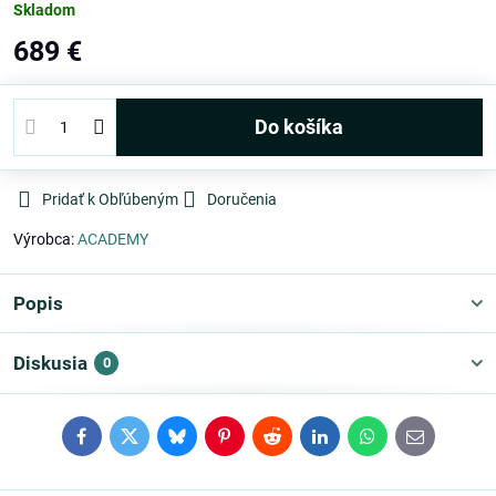
Skladom
689 €
Do košíka
Pridať k Obľúbeným
Doručenia
Výrobca:
ACADEMY
Popis
Diskusia
0
Facebook
Twitter
Bluesky
Pinterest
Reddit
LinkedIn
WhatsApp
E-
mail