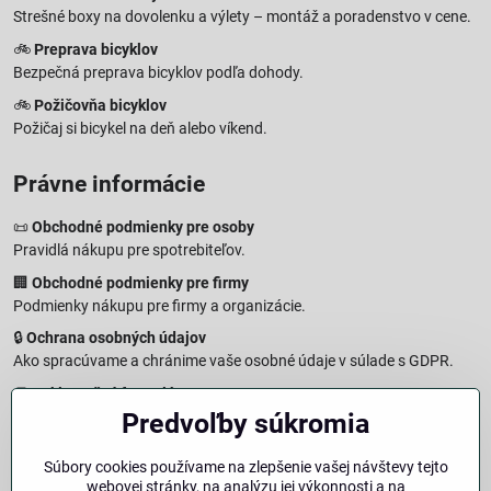
Strešné boxy na dovolenku a výlety – montáž a poradenstvo v cene.
🚲
Preprava bicyklov
Bezpečná preprava bicyklov podľa dohody.
🚲
Požičovňa bicyklov
Požičaj si bicykel na deň alebo víkend.
Právne informácie
📜
Obchodné podmienky pre osoby
Pravidlá nákupu pre spotrebiteľov.
🏢
Obchodné podmienky pre firmy
Podmienky nákupu pre firmy a organizácie.
🔒
Ochrana osobných údajov
Ako spracúvame a chránime vaše osobné údaje v súlade s GDPR.
🧾
Reklamačný formulár
Predvoľby súkromia
Jednoduché podanie reklamácie
↩️
Formulár na odstúpenie od zmluvy
Súbory cookies používame na zlepšenie vašej návštevy tejto
Vzorový formulár pre odstúpenie od zmluvy a vrátenie tovaru.
webovej stránky, na analýzu jej výkonnosti a na