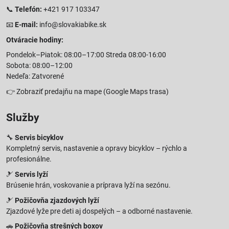
📞
Telefón:
+421 917 103347
📧
E-mail:
info@slovakiabike.sk
Otváracie hodiny:
Pondelok–Piatok: 08:00–17:00 Streda 08:00-16:00
Sobota: 08:00–12:00
Nedeľa: Zatvorené
👉
Zobraziť predajňu na mape
(Google Maps trasa)
Služby
🔧
Servis bicyklov
Kompletný servis, nastavenie a opravy bicyklov – rýchlo a
profesionálne.
🎿
Servis lyží
Brúsenie hrán, voskovanie a príprava lyží na sezónu.
🎿
Požičovňa zjazdových lyží
Zjazdové lyže pre deti aj dospelých – a odborné nastavenie.
🚗
Požičovňa strešných boxov