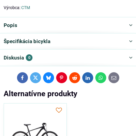
Výrobca:
CTM
Popis
Špecifikácia bicykla
Diskusia
0
Facebook
Twitter
Bluesky
Pinterest
Reddit
LinkedIn
WhatsApp
E-
mail
Alternatívne produkty