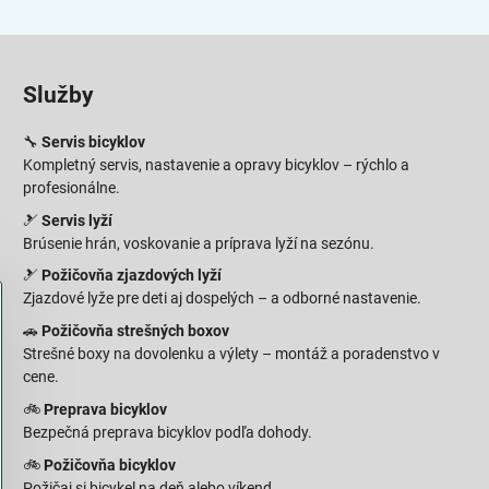
Služby
🔧
Servis bicyklov
Kompletný servis, nastavenie a opravy bicyklov – rýchlo a
profesionálne.
🎿
Servis lyží
Brúsenie hrán, voskovanie a príprava lyží na sezónu.
🎿
Požičovňa zjazdových lyží
Zjazdové lyže pre deti aj dospelých – a odborné nastavenie.
🚗
Požičovňa strešných boxov
Strešné boxy na dovolenku a výlety – montáž a poradenstvo v
cene.
🚲
Preprava bicyklov
Bezpečná preprava bicyklov podľa dohody.
🚲
Požičovňa bicyklov
Požičaj si bicykel na deň alebo víkend.