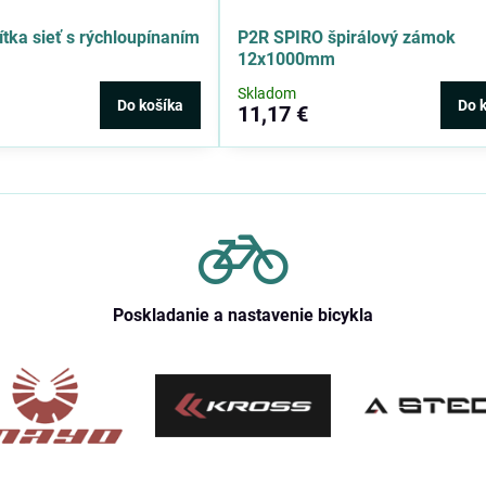
ítka sieť s rýchloupínaním
P2R SPIRO špirálový zámok
12x1000mm
Skladom
Do košíka
Do 
11,17 €
Poskladanie a nastavenie bicykla