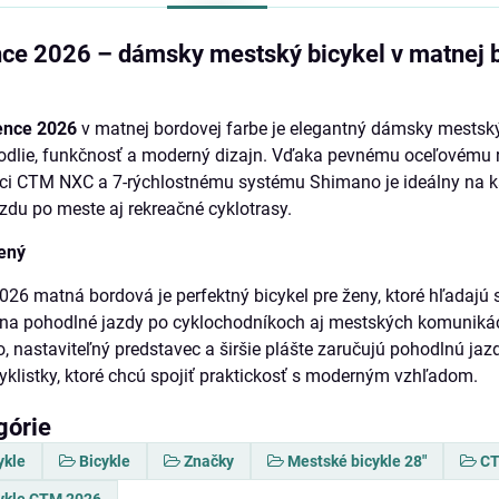
ce 2026 – dámsky mestský bicykel v matnej 
ence 2026
v matnej bordovej farbe je elegantný dámsky mestský
hodlie, funkčnosť a moderný dizajn. Vďaka pevnému oceľovému 
lici CTM NXC a 7-rýchlostnému systému Shimano je ideálny na
zdu po meste aj rekreačné cyklotrasy.
čený
26 matná bordová je perfektný bicykel pre ženy, ktoré hľadajú 
na pohodlné jazdy po cyklochodníkoch aj mestských komuniká
 nastaviteľný predstavec a širšie plášte zaručujú pohodlnú jazdu
yklistky, ktoré chcú spojiť praktickosť s moderným vzhľadom.
górie
ykle
Bicykle
Značky
Mestské bicykle 28"
CT