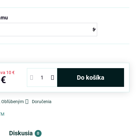
rámu
ava
10 €
Do košíka
 €
 k Obľúbeným
Doručenia
TM
Diskusia
0