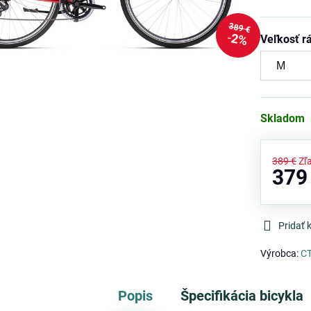
389 €
2%
Veľkosť 
Skladom
389 €
Zľ
379
Pridať
Výrobca:
C
Popis
Špecifikácia bicykla