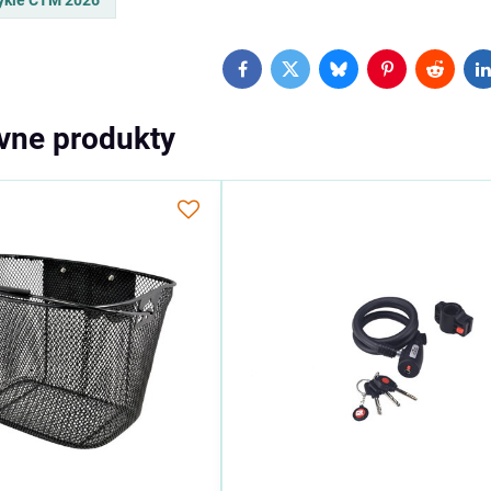
ykle CTM 2026
Facebook
Twitter
Bluesky
Pinterest
Reddit
L
ívne produkty