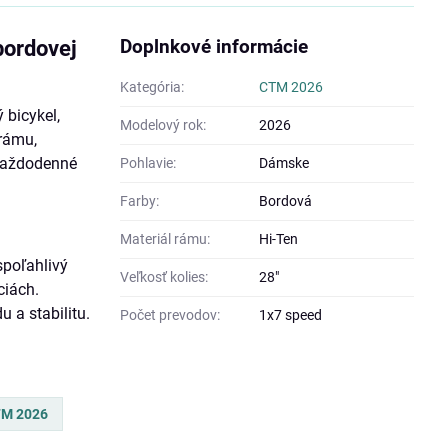
Doplnkové informácie
bordovej
Kategória:
CTM 2026
 bicykel,
Modelový rok:
2026
rámu,
 každodenné
Pohlavie:
Dámske
Farby:
Bordová
Materiál rámu:
Hi-Ten
spoľahlivý
Veľkosť kolies:
28"
ciách.
 a stabilitu.
Počet prevodov:
1x7 speed
M 2026