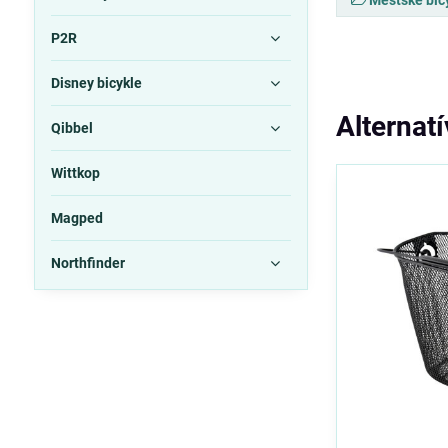
Mestské bic
P2R
Disney bicykle
Alternat
Qibbel
Wittkop
Magped
Northfinder