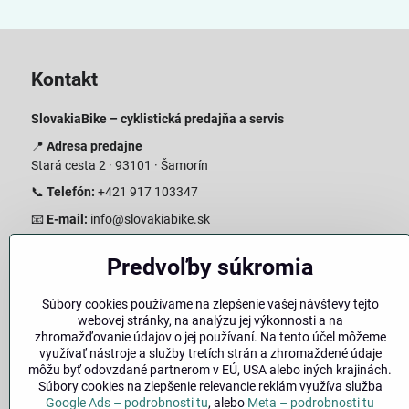
Kontakt
SlovakiaBike – cyklistická predajňa a servis
📍
Adresa predajne
Stará cesta 2 · 93101 · Šamorín
📞
Telefón:
+421 917 103347
📧
E-mail:
info@slovakiabike.sk
Otváracie hodiny:
Predvoľby súkromia
Pondelok–Piatok: 08:00–17:00 Streda 08:00-16:00
Sobota: 08:00–12:00
Súbory cookies používame na zlepšenie vašej návštevy tejto
Nedeľa: Zatvorené
webovej stránky, na analýzu jej výkonnosti a na
zhromažďovanie údajov o jej používaní. Na tento účel môžeme
👉
Zobraziť predajňu na mape
(Google Maps trasa)
využívať nástroje a služby tretích strán a zhromaždené údaje
môžu byť odovzdané partnerom v EÚ, USA alebo iných krajinách.
Súbory cookies na zlepšenie relevancie reklám využíva služba
Google Ads – podrobnosti tu
, alebo
Meta – podrobnosti tu