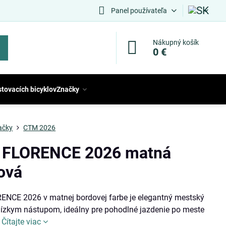
Panel používateľa
Nákupný košík
0 €
stovacích bicyklov
Značky
ačky
CTM 2026
FLORENCE 2026 matná
ová
NCE 2026 v matnej bordovej farbe je elegantný mestský
 nízkym nástupom, ideálny pre pohodlné jazdenie po meste
.
Čítajte viac