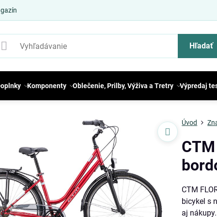
gazín
Hľadať
oplnky
Komponenty
Oblečenie, Prilby, Výživa a Tretry
Výpredaj te
Úvod
Zn
CTM 
bord
CTM FLORE
bicykel s
aj nákupy