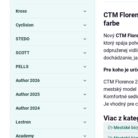
Kross
CTM Floren
farbe
Cyclision
Nový
CTM Flor
STEDO
ktorý spája po
odpruženej vid
SCOTT
dochádzanie, ja
PELLS
Pre koho je ur
Author 2026
CTM Florence 20
mestský model 
Author 2025
Komfortné sedlo,
Je vhodný pre c
Author 2024
Viac z kate
Lectron
Mestské bic
Academy