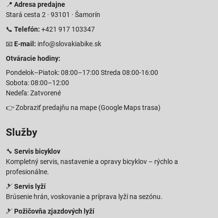
📍
Adresa predajne
Stará cesta 2 · 93101 · Šamorín
📞
Telefón:
+421 917 103347
📧
E-mail:
info@slovakiabike.sk
Otváracie hodiny:
Pondelok–Piatok: 08:00–17:00 Streda 08:00-16:00
Sobota: 08:00–12:00
Nedeľa: Zatvorené
👉
Zobraziť predajňu na mape
(Google Maps trasa)
Služby
🔧
Servis bicyklov
Kompletný servis, nastavenie a opravy bicyklov – rýchlo a
profesionálne.
🎿
Servis lyží
Brúsenie hrán, voskovanie a príprava lyží na sezónu.
🎿
Požičovňa zjazdových lyží