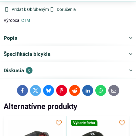
Pridať k Obľúbeným
Doručenia
Výrobca:
CTM
Popis
Špecifikácia bicykla
Diskusia
0
Facebook
Twitter
Bluesky
Pinterest
Reddit
LinkedIn
WhatsApp
E-
mail
Alternatívne produkty
Vyberte farbu