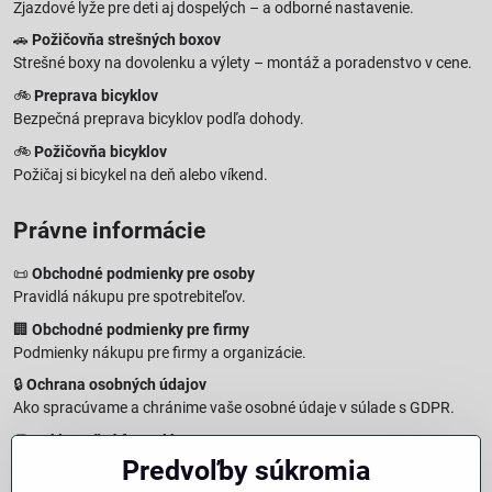
Zjazdové lyže pre deti aj dospelých – a odborné nastavenie.
🚗
Požičovňa strešných boxov
Strešné boxy na dovolenku a výlety – montáž a poradenstvo v cene.
🚲
Preprava bicyklov
Bezpečná preprava bicyklov podľa dohody.
🚲
Požičovňa bicyklov
Požičaj si bicykel na deň alebo víkend.
Právne informácie
📜
Obchodné podmienky pre osoby
Pravidlá nákupu pre spotrebiteľov.
🏢
Obchodné podmienky pre firmy
Podmienky nákupu pre firmy a organizácie.
🔒
Ochrana osobných údajov
Ako spracúvame a chránime vaše osobné údaje v súlade s GDPR.
🧾
Reklamačný formulár
Predvoľby súkromia
Jednoduché podanie reklamácie