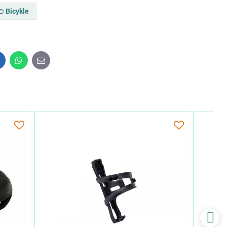
Bicykle
inkedIn
WhatsApp
E-
mail