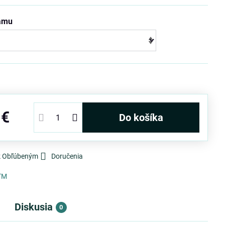
rámu
 €
Do košíka
 k Obľúbeným
Doručenia
TM
Diskusia
0