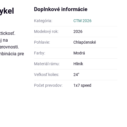
Doplnkové informácie
ykel
Kategória:
CTM 2026
Modelový rok:
2026
ktickosť.
aj na
Pohlavie:
Chlapćenské
nerovnosti.
Farby:
Modrá
mbinácia pre
Materiál rámu:
Hliník
Veľkosť kolies:
24"
Počet prevodov:
1x7 speed