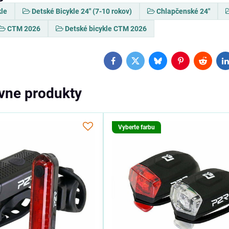
kle
Detské Bicykle 24" (7-10 rokov)
Chlapčenské 24"
CTM 2026
Detské bicykle CTM 2026
Facebook
Twitter
Bluesky
Pinterest
Reddit
L
ívne produkty
Vyberte farbu