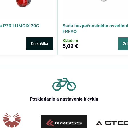
nia P2R LUMOIX 30C
Sada bezpečnostného osvetlen
FREYO
Skladom
Do košíka
Zo
5,02 €
Poskladanie a nastavenie bicykla