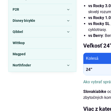
vs Rocky 3.0
P2R
skvelý rozum
vs Rocky 1.0
Disney bicykle
vs Rocky SL
cyklotrasy.
Qibbel
vs Berry
: Ber
Wittkop
Veľkosť 24
Magped
Kolesá
Northfinder
24"
Ako vybrať sprá
Slovakiabike
od
zbytočných ko
Viac z kate