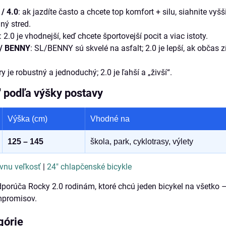
 / 4.0
: ak jazdíte často a chcete top komfort + silu, siahnite vyšši
ný stred.
: 2.0 je vhodnejší, keď chcete športovejší pocit a viac istoty.
 / BENNY
: SL/BENNY sú skvelé na asfalt; 2.0 je lepší, ak občas z
ry je robustný a jednoduchý; 2.0 je ľahší a „živší“.
" podľa výšky postavy
Výška (cm)
Vhodné na
125 – 145
škola, park, cyklotrasy, výlety
vnu veľkosť
|
24" chlapčenské bicykle
porúča Rocky 2.0 rodinám, ktoré chcú jeden bicykel na všetko 
mpromisov.
górie