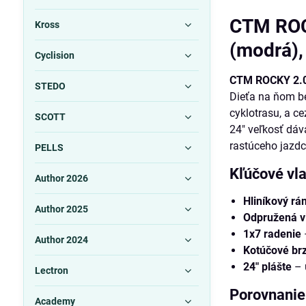
CTM ROCK
Kross
(modrá),
Cyclision
CTM ROCKY 2.
STEDO
Dieťa na ňom b
cyklotrasu, a ce
SCOTT
24" veľkosť dáv
rastúceho jazdc
PELLS
Kľúčové vla
Author 2026
Hliníkový rá
Author 2025
Odpružená vi
1x7 radenie
Author 2024
Kotúčové br
24" plášte
– 
Lectron
Porovnanie
Academy