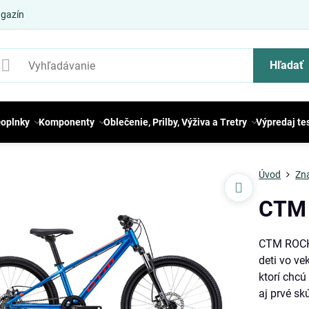
gazín
Hľadať
oplnky
Komponenty
Oblečenie, Prilby, Výživa a Tretry
Výpredaj te
Úvod
Zn
CTM 
CTM ROCKY
deti vo ve
ktorí chcú
aj prvé sk