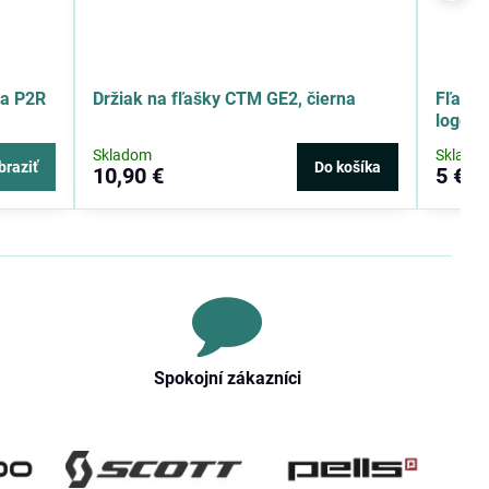
ia P2R
Držiak na fľašky CTM GE2, čierna
Fľaša 
logo
Skladom
Sklado
braziť
Do košíka
10,90 €
5 €
Spokojní zákazníci