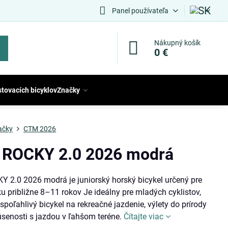
Panel používateľa
Nákupný košík
0 €
stovacích bicyklov
Značky
ačky
CTM 2026
ROCKY 2.0 2026 modrá
 2.0 2026 modrá je juniorský horský bicykel určený pre
ku približne 8–11 rokov Je ideálny pre mladých cyklistov,
 spoľahlivý bicykel na rekreačné jazdenie, výlety do prírody
úsenosti s jazdou v ľahšom teréne.
Čítajte viac