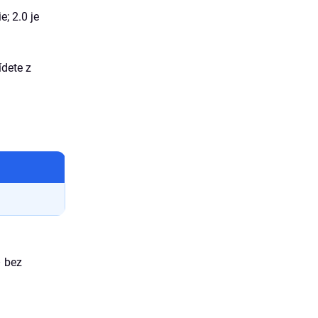
e; 2.0 je
ídete z
– bez