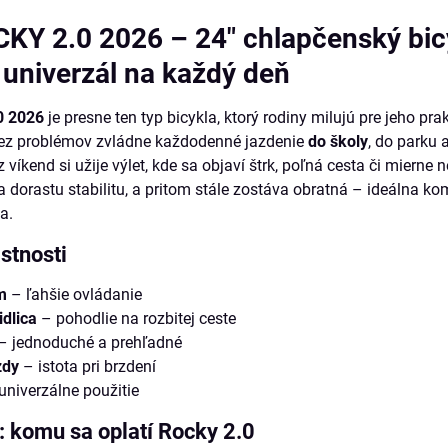
Y 2.0 2026 – 24" chlapčenský bic
 univerzál na každý deň
0 2026
je presne ten typ bicykla, ktorý rodiny milujú pre jeho pra
ez problémov zvládne každodenné jazdenie
do školy
, do parku 
z víkend si užije výlet, kde sa objaví štrk, poľná cesta či mierne 
a dorastu stabilitu, a pritom stále zostáva obratná – ideálna ko
a.
stnosti
m
– ľahšie ovládanie
dlica
– pohodlie na rozbitej ceste
– jednoduché a prehľadné
zdy
– istota pri brzdení
univerzálne použitie
: komu sa oplatí Rocky 2.0