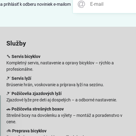
 prihlásiť k odberu noviniek e-mailom
Služby
🔧
Servis bicyklov
Kompletný servis, nastavenie a opravy bicyklov – rýchlo a
profesionálne.
🎿
Servis lyží
Brúsenie hrán, voskovanie a príprava lyží na sezónu.
🎿
Požičovňa zjazdových lyží
Zjazdové lyže pre deti aj dospelých – a odborné nastavenie.
🚗
Požičovňa strešných boxov
Strešné boxy na dovolenku a výlety – montáž a poradenstvo v
cene.
🚲
Preprava bicyklov