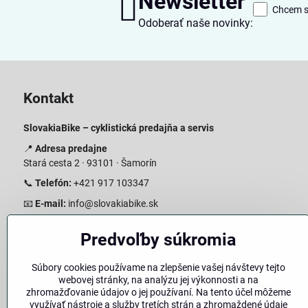
Newsletter
Chcem sa
Odoberať naše novinky:
Kontakt
SlovakiaBike – cyklistická predajňa a servis
📍
Adresa predajne
Stará cesta 2 · 93101 · Šamorín
📞
Telefón:
+421 917 103347
📧
E-mail:
info@slovakiabike.sk
Otváracie hodiny:
Predvoľby súkromia
Pondelok–Piatok: 08:00–17:00 Streda 08:00-16:00
Sobota: 08:00–12:00
Súbory cookies používame na zlepšenie vašej návštevy tejto
Nedeľa: Zatvorené
webovej stránky, na analýzu jej výkonnosti a na
zhromažďovanie údajov o jej používaní. Na tento účel môžeme
👉
Zobraziť predajňu na mape
(Google Maps trasa)
využívať nástroje a služby tretích strán a zhromaždené údaje