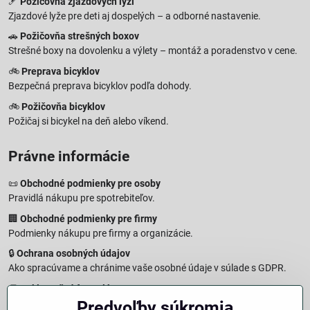
🎿
Požičovňa zjazdových lyží
Zjazdové lyže pre deti aj dospelých – a odborné nastavenie.
🚗
Požičovňa strešných boxov
Strešné boxy na dovolenku a výlety – montáž a poradenstvo v cene.
🚲
Preprava bicyklov
Bezpečná preprava bicyklov podľa dohody.
🚲
Požičovňa bicyklov
Požičaj si bicykel na deň alebo víkend.
Právne informácie
📜
Obchodné podmienky pre osoby
Pravidlá nákupu pre spotrebiteľov.
🏢
Obchodné podmienky pre firmy
Podmienky nákupu pre firmy a organizácie.
🔒
Ochrana osobných údajov
Ako spracúvame a chránime vaše osobné údaje v súlade s GDPR.
🧾
Reklamačný formulár
Predvoľby súkromia
Jednoduché podanie reklamácie