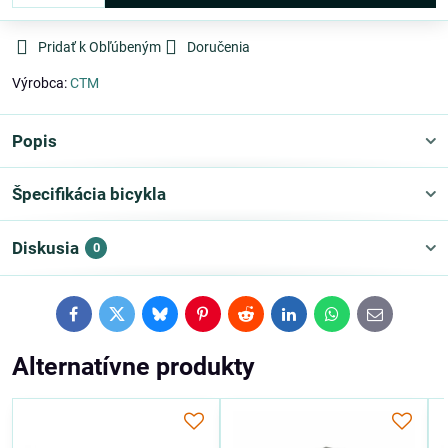
Pridať k Obľúbeným
Doručenia
Výrobca:
CTM
Popis
Špecifikácia bicykla
Diskusia
0
Facebook
Twitter
Bluesky
Pinterest
Reddit
LinkedIn
WhatsApp
E-
mail
Alternatívne produkty