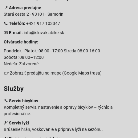
📍
Adresa predajne
Stará cesta 2 · 93101 · Šamorín
📞
Telefón:
+421 917 103347
📧
E-mail:
info@slovakiabike.sk
Otváracie hodiny:
Pondelok–Piatok: 08:00–17:00 Streda 08:00-16:00
Sobota: 08:00–12:00
Nedeľa: Zatvorené
👉
Zobraziť predajňu na mape
(Google Maps trasa)
Služby
🔧
Servis bicyklov
Kompletný servis, nastavenie a opravy bicyklov – rýchlo a
profesionálne.
🎿
Servis lyží
Brúsenie hrán, voskovanie a príprava lyží na sezónu.