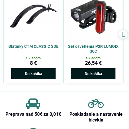
Blatníky CTM CLASSIC SDE
Set osvetlenia P2R LUMOIX
30C
Skladom
Skladom
8 €
26,54 €
Do košíka
Do košíka
Preprava nad 50€ za 0,01€
Poskladanie a nastavenie
bicykla