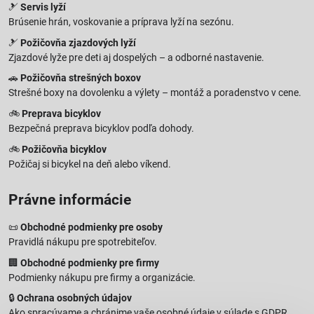
🎿
Servis lyží
Brúsenie hrán, voskovanie a príprava lyží na sezónu.
🎿
Požičovňa zjazdových lyží
Zjazdové lyže pre deti aj dospelých – a odborné nastavenie.
🚗
Požičovňa strešných boxov
Strešné boxy na dovolenku a výlety – montáž a poradenstvo v cene.
🚲
Preprava bicyklov
Bezpečná preprava bicyklov podľa dohody.
🚲
Požičovňa bicyklov
Požičaj si bicykel na deň alebo víkend.
Právne informácie
📜
Obchodné podmienky pre osoby
Pravidlá nákupu pre spotrebiteľov.
🏢
Obchodné podmienky pre firmy
Podmienky nákupu pre firmy a organizácie.
🔒
Ochrana osobných údajov
Ako spracúvame a chránime vaše osobné údaje v súlade s GDPR.