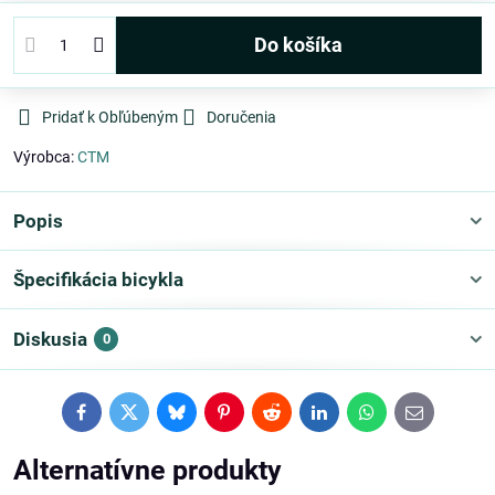
Do košíka
Pridať k Obľúbeným
Doručenia
Výrobca:
CTM
Popis
Špecifikácia bicykla
Diskusia
0
Facebook
Twitter
Bluesky
Pinterest
Reddit
LinkedIn
WhatsApp
E-
mail
Alternatívne produkty