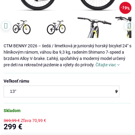
19%
CTM BENNY 2026 – šedá / limetková je juniorský horský bicykel 24" s
hliníkovým rámom, váhou iba 9,3 kg, radením Shimano 7‑speed a
brzdami Alloy V‑brake. Ľahký, spoľahlivý a moderný model určený
pre deti na rekreačné jazdenie a výlety do prírody.
Čítajte viac
Veľkosť rámu
Skladom
369,99 €
Zľava
70,99 €
299 €