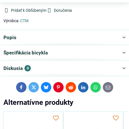
Pridať k Obľúbeným
Doručenia
Výrobca:
CTM
Popis
Špecifikácia bicykla
Diskusia
0
Facebook
Twitter
Bluesky
Pinterest
Reddit
LinkedIn
WhatsApp
E-
mail
Alternatívne produkty