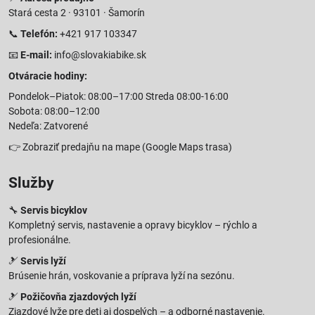
Stará cesta 2 · 93101 · Šamorín
📞
Telefón:
+421 917 103347
📧
E-mail:
info@slovakiabike.sk
Otváracie hodiny:
Pondelok–Piatok: 08:00–17:00 Streda 08:00-16:00
Sobota: 08:00–12:00
Nedeľa: Zatvorené
👉
Zobraziť predajňu na mape
(Google Maps trasa)
Služby
🔧
Servis bicyklov
Kompletný servis, nastavenie a opravy bicyklov – rýchlo a
profesionálne.
🎿
Servis lyží
Brúsenie hrán, voskovanie a príprava lyží na sezónu.
🎿
Požičovňa zjazdových lyží
Zjazdové lyže pre deti aj dospelých – a odborné nastavenie.