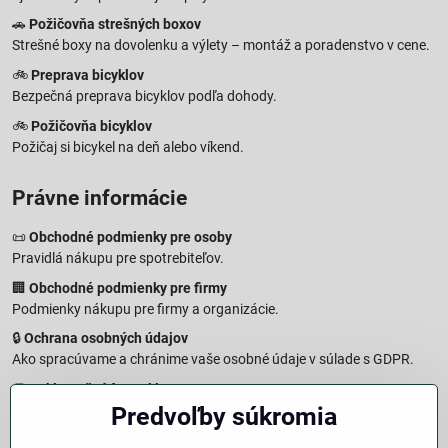
🚗
Požičovňa strešných boxov
Strešné boxy na dovolenku a výlety – montáž a poradenstvo v cene.
🚲
Preprava bicyklov
Bezpečná preprava bicyklov podľa dohody.
🚲
Požičovňa bicyklov
Požičaj si bicykel na deň alebo víkend.
Právne informácie
📜
Obchodné podmienky pre osoby
Pravidlá nákupu pre spotrebiteľov.
🏢
Obchodné podmienky pre firmy
Podmienky nákupu pre firmy a organizácie.
🔒
Ochrana osobných údajov
Ako spracúvame a chránime vaše osobné údaje v súlade s GDPR.
🧾
Reklamačný formulár
Predvoľby súkromia
Jednoduché podanie reklamácie
↩️
Formulár na odstúpenie od zmluvy