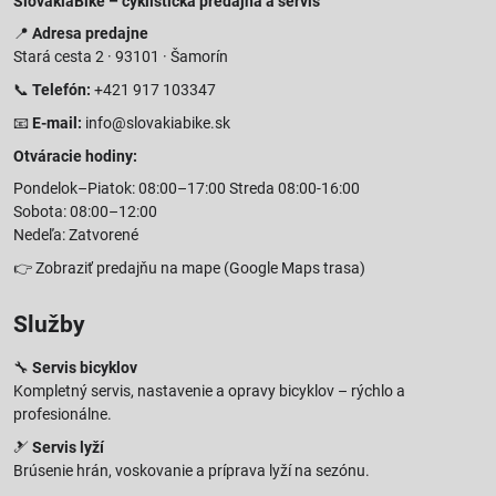
SlovakiaBike – cyklistická predajňa a servis
📍
Adresa predajne
Stará cesta 2 · 93101 · Šamorín
📞
Telefón:
+421 917 103347
📧
E-mail:
info@slovakiabike.sk
Otváracie hodiny:
Pondelok–Piatok: 08:00–17:00 Streda 08:00-16:00
Sobota: 08:00–12:00
Nedeľa: Zatvorené
👉
Zobraziť predajňu na mape
(Google Maps trasa)
Služby
🔧
Servis bicyklov
Kompletný servis, nastavenie a opravy bicyklov – rýchlo a
profesionálne.
🎿
Servis lyží
Brúsenie hrán, voskovanie a príprava lyží na sezónu.