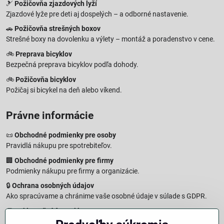
🎿
Požičovňa zjazdových lyží
Zjazdové lyže pre deti aj dospelých – a odborné nastavenie.
🚗
Požičovňa strešných boxov
Strešné boxy na dovolenku a výlety – montáž a poradenstvo v cene.
🚲
Preprava bicyklov
Bezpečná preprava bicyklov podľa dohody.
🚲
Požičovňa bicyklov
Požičaj si bicykel na deň alebo víkend.
Právne informácie
📜
Obchodné podmienky pre osoby
Pravidlá nákupu pre spotrebiteľov.
🏢
Obchodné podmienky pre firmy
Podmienky nákupu pre firmy a organizácie.
🔒
Ochrana osobných údajov
Ako spracúvame a chránime vaše osobné údaje v súlade s GDPR.
🧾
Reklamačný formulár
Jednoduché podanie reklamácie