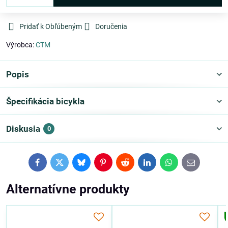
Pridať k Obľúbeným
Doručenia
Výrobca:
CTM
Popis
Špecifikácia bicykla
Diskusia
0
Facebook
Twitter
Bluesky
Pinterest
Reddit
LinkedIn
WhatsApp
E-
mail
Alternatívne produkty