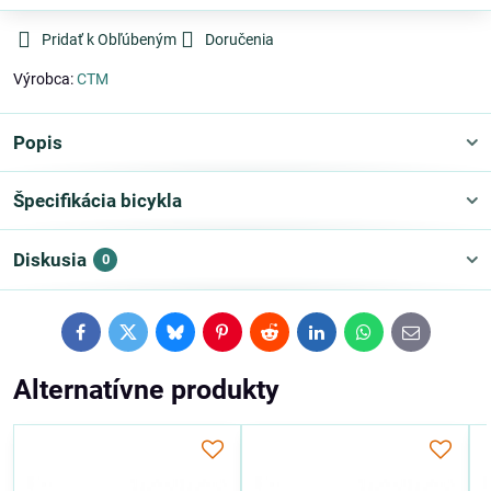
Pridať k Obľúbeným
Doručenia
Výrobca:
CTM
Popis
Špecifikácia bicykla
Diskusia
0
Facebook
Twitter
Bluesky
Pinterest
Reddit
LinkedIn
WhatsApp
E-
mail
Alternatívne produkty