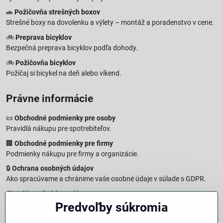
🚗
Požičovňa strešných boxov
Strešné boxy na dovolenku a výlety – montáž a poradenstvo v cene.
🚲
Preprava bicyklov
Bezpečná preprava bicyklov podľa dohody.
🚲
Požičovňa bicyklov
Požičaj si bicykel na deň alebo víkend.
Právne informácie
📜
Obchodné podmienky pre osoby
Pravidlá nákupu pre spotrebiteľov.
🏢
Obchodné podmienky pre firmy
Podmienky nákupu pre firmy a organizácie.
🔒
Ochrana osobných údajov
Ako spracúvame a chránime vaše osobné údaje v súlade s GDPR.
🧾
Reklamačný formulár
Predvoľby súkromia
Jednoduché podanie reklamácie
↩️
Formulár na odstúpenie od zmluvy