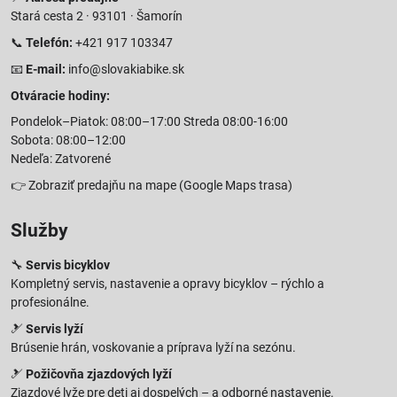
Stará cesta 2 · 93101 · Šamorín
📞
Telefón:
+421 917 103347
📧
E-mail:
info@slovakiabike.sk
Otváracie hodiny:
Pondelok–Piatok: 08:00–17:00 Streda 08:00-16:00
Sobota: 08:00–12:00
Nedeľa: Zatvorené
👉
Zobraziť predajňu na mape
(Google Maps trasa)
Služby
🔧
Servis bicyklov
Kompletný servis, nastavenie a opravy bicyklov – rýchlo a
profesionálne.
🎿
Servis lyží
Brúsenie hrán, voskovanie a príprava lyží na sezónu.
🎿
Požičovňa zjazdových lyží
Zjazdové lyže pre deti aj dospelých – a odborné nastavenie.