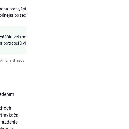
dná pre vyšších jazdcov, ktorí chcú
bilnejší posed na dlhších trasách.
väčšia veľkosť pre vysokých jazdcov,
rí potrebujú viac priestoru v ráme.
litu, štýl jazdy
vedením
choch.
ešmykača.
 jazdenie.
ýkon za