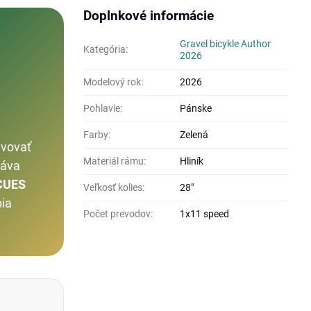
Doplnkové informácie
Gravel bicykle Author
Kategória:
2026
Modelový rok:
2026
Pohlavie:
Pánske
Farby:
Zelená
avovať
Materiál rámu:
Hliník
áva
CUES
Veľkosť kolies:
28"
bia
Počet prevodov:
1x11 speed