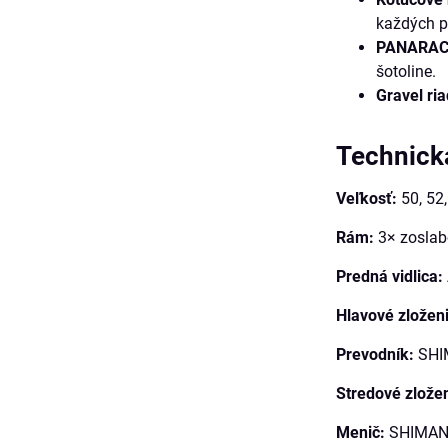
každých 
PANARACE
šotoline.
Gravel r
Technická
Veľkosť:
50, 52,
Rám:
3× zoslabo
Predná vidlica:
Hlavové zložen
Prevodník:
SHIM
Stredové zložen
Menič:
SHIMANO