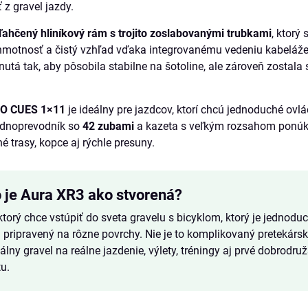
 z gravel jazdy.
ľahčený hliníkový rám s trojito zoslabovanými trubkami
, ktorý 
 hmotnosť a čistý vzhľad vďaka integrovanému vedeniu kabeláže
nutá tak, aby pôsobila stabilne na šotoline, ale zároveň zostala
O CUES 1×11
je ideálny pre jazdcov, ktorí chcú jednoduché ovl
ednoprevodník so
42 zubami
a kazeta s veľkým rozsahom ponúka
é trasy, kopce aj rýchle presuny.
 je Aura XR3 ako stvorená?
ktorý chce vstúpiť do sveta gravelu s bicyklom, ktorý je jednoduc
 pripravený na rôzne povrchy. Nie je to komplikovaný pretekársk
zálny gravel na reálne jazdenie, výlety, tréningy aj prvé dobrodru
u.