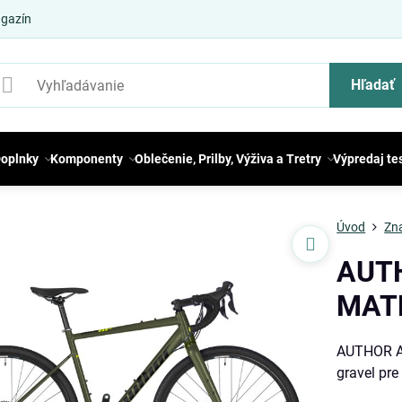
gazín
Hľadať
oplnky
Komponenty
Oblečenie, Prilby, Výživa a Tretry
Výpredaj te
Úvod
Zn
AUT
MAT
AUTHOR A
gravel pre