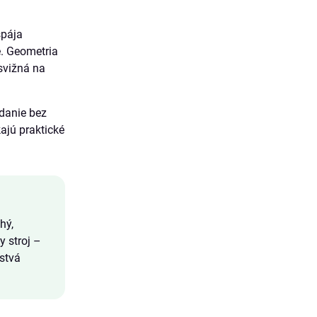
spája
. Geometria
 svižná na
ádanie bez
jú praktické
hý,
y stroj –
žstvá