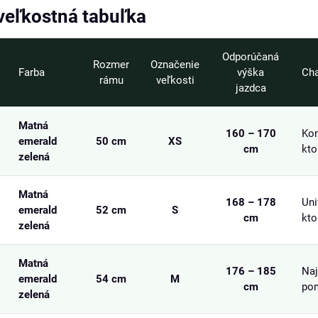
veľkostná tabuľka
Odporúčaná
Rozmer
Označenie
Farba
výška
Cha
rámu
veľkosti
jazdca
Matná
160 – 170
Kom
emerald
50 cm
XS
cm
kto
zelená
Matná
168 – 178
Uni
emerald
52 cm
S
cm
kto
zelená
Matná
176 – 185
Naj
emerald
54 cm
M
cm
pom
zelená