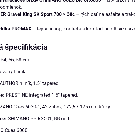
podmienok.
R Gravel King SK Sport 700 × 38c
– rýchlosť na asfalte a trak
iaditká PROMAX
– lepší úchop, kontrola a komfort pri dlhších ja
 špecifikácia
 54, 56, 58 cm.
vaný hliník.
AUTHOR hliník, 1.5" tapered.
ie:
PRESTINE Integrated 1.5" tapered.
ANO Cues 6030-1, 42 zubov, 172,5 / 175 mm kľuky.
ie:
SHIMANO BB-RS501, BB unit.
 Cues 6000.