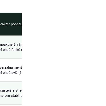
rakter posedu
paktnejší rám pre nižších jazdcov,
rí chcú ľahké ovládanie a istotu.
verzálna menšia veľkosť pre jazdcov,
rí chcú svižný a obratný gravel.
častejšia stredná veľkosť s vyváženým
erom stability a ovládateľnosti.