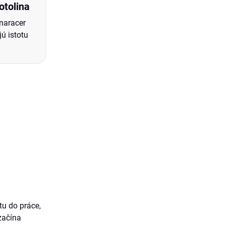
otolina
anaracer
ú istotu
tu do práce,
začína