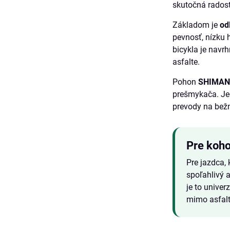
skutočná radosť
Základom je
od
pevnosť, nízku
bicykla je navrh
asfalte.
Pohon
SHIMAN
prešmykača. J
prevody na bežn
Pre koho
Pre jazdca, 
spoľahlivý a
je to univer
mimo asfalt