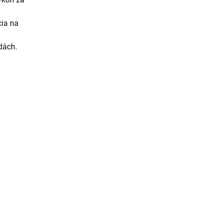
cia na
zdách.