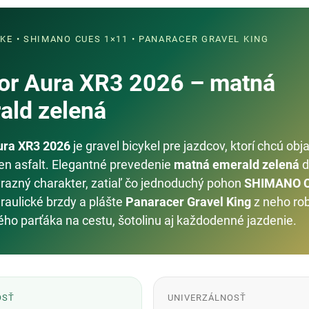
IKE • SHIMANO CUES 1×11 • PANARACER GRAVEL KING
or Aura XR3 2026 – matná
ald zelená
ura XR3 2026
je gravel bicykel pre jazdcov, ktorí chcú obj
len asfalt. Elegantné prevedenie
matná emerald zelená
d
ýrazný charakter, zatiaľ čo jednoduchý pohon
SHIMANO 
draulické brzdy a plášte
Panaracer Gravel King
z neho ro
ého parťáka na cestu, šotolinu aj každodenné jazdenie.
OSŤ
UNIVERZÁLNOSŤ