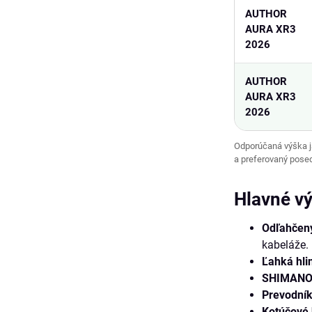
AUTHOR
AURA XR3
2026
AUTHOR
AURA XR3
2026
Odporúčaná výška jaz
a preferovaný pose
Hlavné v
Odľahčený
kabeláže.
Ľahká hlin
SHIMANO
Prevodník
Kotúčové