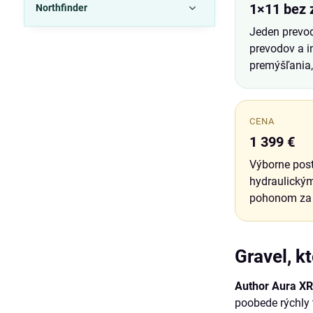
1×11 bez 
Northfinder
Jeden prevod
prevodov a i
premýšľania,
CENA
1 399 €
Výborne post
hydraulický
pohonom za 
Gravel, kt
Author Aura X
poobede rýchly 