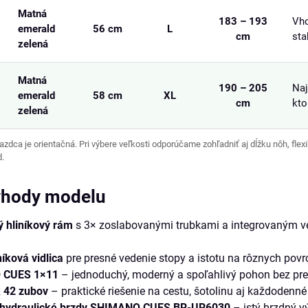
Matná
183 – 193
Vho
emerald
56 cm
L
cm
sta
zelená
Matná
190 – 205
Naj
emerald
58 cm
XL
cm
kto
zelená
dca je orientačná. Pri výbere veľkosti odporúčame zohľadniť aj dĺžku nôh, flexibi
d.
ýhody modelu
 hliníkový rám
s 3× zoslabovanými trubkami a integrovaným 
íková vidlica
pre presné vedenie stopy a istotu na rôznych povr
 CUES 1×11
– jednoduchý, moderný a spoľahlivý pohon bez pr
 42 zubov
– praktické riešenie na cestu, šotolinu aj každodenné
 hydraulické brzdy SHIMANO CUES BR-UR6030
– istý brzdný v