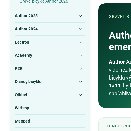
Gravel bicykle Author 2026
Author 2025
GRAVEL B
Author 2024
Auth
Lectron
emer
Academy
Author A
P2R
viac než 
bicyklu v
Disney bicykle
1×11
, hy
spoľahliv
Qibbel
Wittkop
Magped
JEDNODUCH