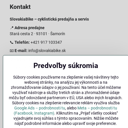
Kontakt
SlovakiaBike – cyklistická predajňa a servis
📍
Adresa predajne
Stará cesta 2 · 93101 · Šamorín
📞
Telefón:
+421 917 103347
📧
E-mail:
info@slovakiabike.sk
Otváracie hodiny:
Predvoľby súkromia
Pondelok–Piatok: 08:00–17:00 Streda 08:00-16:00
Sobota: 08:00–12:00
Súbory cookies používame na zlepšenie vašej návštevy tejto
Nedeľa: Zatvorené
webovej stránky, na analýzu jej výkonnosti a na
zhromažďovanie údajov o jej používaní. Na tento účel môžeme
👉
Zobraziť predajňu na mape
(Google Maps trasa)
využívať nástroje a služby tretích strán a zhromaždené údaje
môžu byť odovzdané partnerom v EÚ, USA alebo iných krajinách.
Súbory cookies na zlepšenie relevancie reklám využíva služba
Google Ads – podrobnosti tu
, alebo
Meta – podrobnosti tu
(Facebook, Instagram)
. Kliknutím na „Prijať všetky cookies"
vyjadrujete svoj súhlas s týmto spracovaním. Nižšie môžete
nájsť podrobné informácie alebo upraviť svoje preferencie.