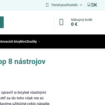
Panel používateľa
Nákupný košík
0 €
stovacích bicyklov
Značky
p 8 nástrojov
 opraviť si bicykel vlastnými
tiť sa do toho však nie sú
tavíme užitočné cyklo náradie,