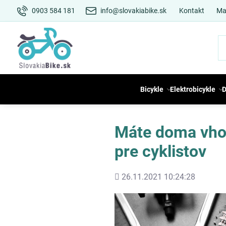
0903 584 181
info@slovakiabike.sk
Kontakt
Ma
Bicykle
Elektrobicykle
D
Máte doma vhod
pre cyklistov
Pridané
26.11.2021 10:24:28