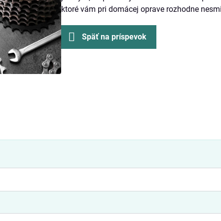
ktoré vám pri domácej oprave rozhodne nesmi
Späť na príspevok