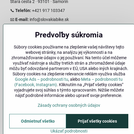
Stará cesta 2 · 93101 · Šamorín
📞
Telefón:
+421 917 103347
📧
E-mail:
info@slovakiabike.sk
Otváracie hodiny:
Predvoľby súkromia
Pondelok–Piatok: 08:00–17:00 Streda 08:00-16:00
Sobota: 08:00–12:00
Súbory cookies používame na zlepšenie vašej návštevy tejto
Nedeľa: Zatvorené
webovej stránky, na analýzu jej výkonnosti a na
zhromažďovanie údajov o jej používaní. Na tento účel môžeme
👉
Zobraziť predajňu na mape
(Google Maps trasa)
využívať nástroje a služby tretích strán a zhromaždené údaje
môžu byť odovzdané partnerom v EÚ, USA alebo iných krajinách.
Súbory cookies na zlepšenie relevancie reklám využíva služba
Google Ads – podrobnosti tu
, alebo
Meta – podrobnosti tu
(Facebook, Instagram)
. Kliknutím na „Prijať všetky cookies"
vyjadrujete svoj súhlas s týmto spracovaním. Nižšie môžete
nájsť podrobné informácie alebo upraviť svoje preferencie.
Zásady ochrany osobných údajov
🚚
Doprava
|
Odmietnuť všetko
Prijať všetky cookies
©
2026
Ukázať podrobnosti