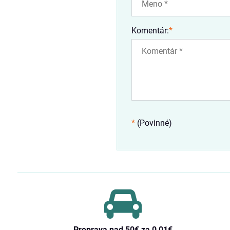
Komentár:
*
*
(Povinné)
Preprava nad 50€ za 0,01€