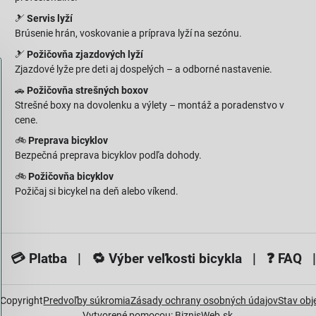
🎿
Servis lyží
Brúsenie hrán, voskovanie a príprava lyží na sezónu.
🎿
Požičovňa zjazdových lyží
Zjazdové lyže pre deti aj dospelých – a odborné nastavenie.
🚗
Požičovňa strešných boxov
Strešné boxy na dovolenku a výlety – montáž a poradenstvo v
cene.
🚲
Preprava bicyklov
Bezpečná preprava bicyklov podľa dohody.
🚲
Požičovňa bicyklov
Požičaj si bicykel na deň alebo víkend.
 💳
Platba
| 🔁
Výber veľkosti bicykla
| ❓
FAQ
|
Copyright
Predvoľby súkromia
Zásady ochrany osobných údajov
Stav ob
Vytvorené pomocou:
BiznisWeb.sk