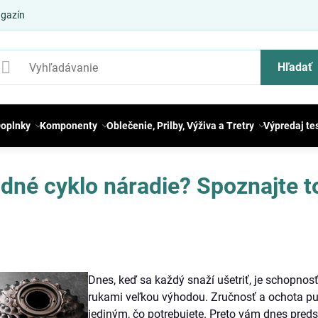
gazín
Hľadať
oplnky
Komponenty
Oblečenie, Prilby, Výživa a Tretry
Výpredaj te
né cyklo náradie? Spoznajte to
Dnes, keď sa každý snaží ušetriť, je schopnosť
rukami veľkou výhodou. Zručnosť a ochota pus
jediným, čo potrebujete. Preto vám dnes preds