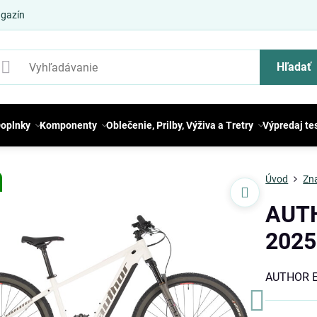
gazín
Hľadať
oplnky
Komponenty
Oblečenie, Prilby, Výživa a Tretry
Výpredaj te
Úvod
Zn
AUTH
2025
AUTHOR E