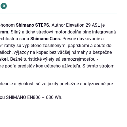
0
 pohonom
Shimano STEPS.
Author Elevation 29 ASL je
 mm.
Silný a tichý stredový motor dopĺňa plne integrovaná
ýchlostná sada
Shimano Cues.
Presné dávkovanie a
29" ráfiky sú vypletené zosilnenými paprskami a obuté do
ailoch, výjazdy na kopec bez väčšej námahy a bezpečne
ykel.
Bežné turistické výlety sú samozrejmosťou -
e podľa predstáv konkrétneho užívateľa. S týmto strojom
cie a rýchlosti sú za jazdy priebežne analyzované pre
osťou SHIMANO EN806 – 630 Wh.