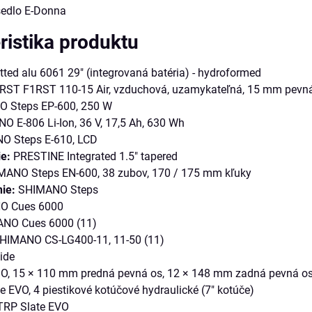
sedlo E-Donna
ristika produktu
ted alu 6061 29" (integrovaná batéria) - hydroformed
RST F1RST 110-15 Air, vzduchová, uzamykateľná, 15 mm pevná o
 Steps EP-600, 250 W
 E-806 Li-Ion, 36 V, 17,5 Ah, 630 Wh
 Steps E-610, LCD
ie:
PRESTINE Integrated 1.5" tapered
ANO Steps EN-600, 38 zubov, 170 / 175 mm kľuky
ie:
SHIMANO Steps
O Cues 6000
NO Cues 6000 (11)
HIMANO CS-LG400-11, 11-50 (11)
ide
 15 × 110 mm predná pevná os, 12 × 148 mm zadná pevná os,
 EVO, 4 piestikové kotúčové hydraulické (7" kotúče)
RP Slate EVO