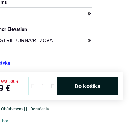
rámu
hor Elevation
návku
ľava
500 €
Do košíka
9 €
 k Obľúbeným
Doručenia
thor