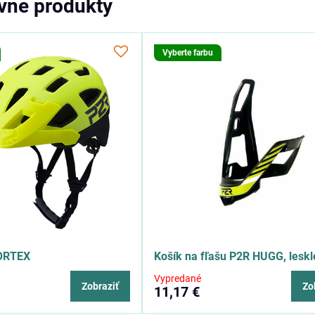
ívne produkty
Vyberte farbu
FORTEX
Košík na fľašu P2R HUGG, leskl
Vypredané
Zobraziť
Zo
11,17 €