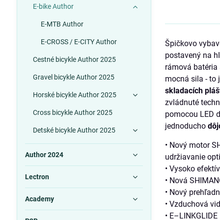
E-bike Author
E-MTB Author
E-CROSS / E-CITY Author
Špičkovo vybav
postavený na hl
Cestné bicykle Author 2025
rámová batéria 
Gravel bicykle Author 2025
mocná sila - to
skladacích pláš
Horské bicykle Author 2025
zvládnuté tech
Cross bicykle Author 2025
pomocou LED dis
jednoducho
dôj
Detské bicykle Author 2025
• Nový motor S
Author 2024
udržiavanie opti
• Vysoko efekt
Lectron
• Nová SHIMANO
• Nový prehľadn
Academy
• Vzduchová vi
• E–LINKGLIDE 