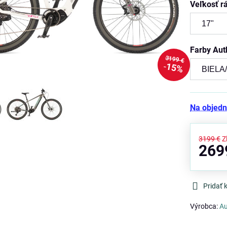
Veľkosť 
Farby Aut
3199 €
15%
Na objed
3199 €
Z
269
Pridať
Výrobca:
Au