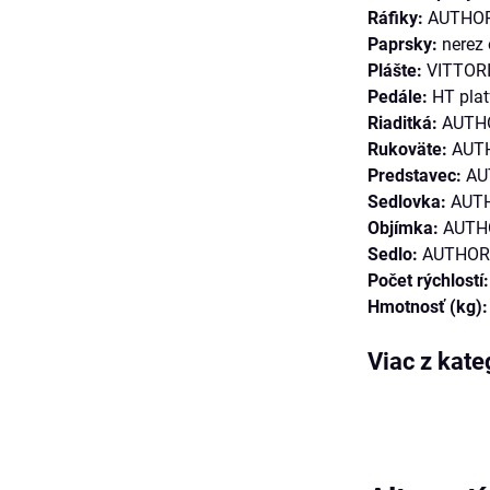
Ráfiky:
AUTHOR 
Paprsky:
nerez 
Plášte:
VITTORIA
Pedále:
HT pla
Riaditká:
AUTHO
Rukoväte:
AUTH
Predstavec:
AU
Sedlovka:
AUTH
Objímka:
AUTHO
Sedlo:
AUTHOR 
Počet rýchlostí:
Hmotnosť (kg):
Viac z kate