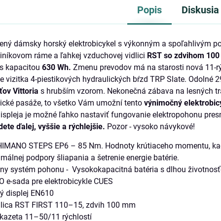
Popis
Diskusia
ený dámsky horský elektrobicykel s výkonným a spoľahlivým
iníkovom ráme a ľahkej vzduchovej vidlici
RST so zdvihom 100
s kapacitou
630 Wh.
Zmenu prevodov má na starosti nová 11-r
 je vizitka 4-piestikových hydraulických bŕzd TRP Slate. Odolné 
ťov Vittoria
s hrubším vzorom. Nekonečná zábava na lesných tr
nické pasáže, to všetko Vám umožní tento
výnimočný elektrobic
pleja je možné ľahko nastaviť fungovanie elektropohonu presn
dete ďalej, vyššie a rýchlejšie.
Pozor - vysoko návykové!
HIMANO STEPS EP6 – 85 Nm. Hodnoty krútiaceho momentu, kaden
málnej podpory šliapania a šetrenie energie batérie.
ívny systém pohonu - Vysokokapacitná batéria s dlhou životn
 e-sada pre elektrobicykle CUES
ý displej EN610
dlica RST FIRST 110–15, zdvih 100 mm
kazeta 11–50/11 rýchlostí