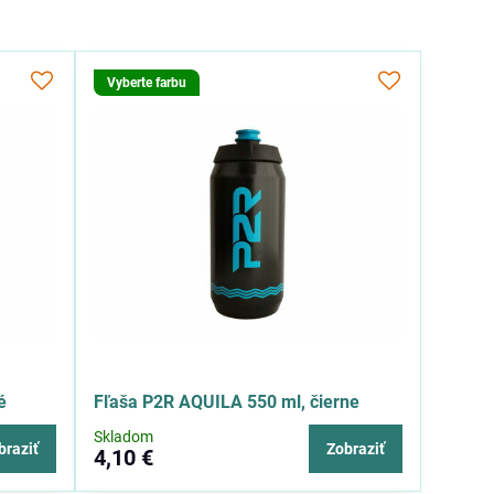
Vyberte farbu
é
Fľaša P2R AQUILA 550 ml, čierne
Skladom
braziť
Zobraziť
4,10 €