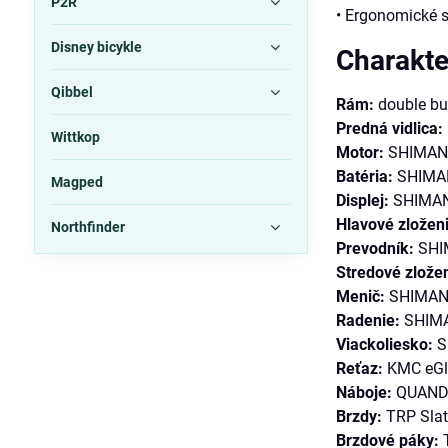
P2R
• Ergonomické 
Disney bicykle
Charakte
Qibbel
Rám:
double but
Predná vidlica:
Wittkop
Motor:
SHIMANO
Batéria:
SHIMANO
Magped
Displej:
SHIMANO
Hlavové zložen
Northfinder
Prevodník:
SHIM
Stredové zložen
Menič:
SHIMAN
Radenie:
SHIMA
Viackoliesko:
S
Reťaz:
KMC eGl
Náboje:
QUANDO,
Brzdy:
TRP Slate
Brzdové páky:
T