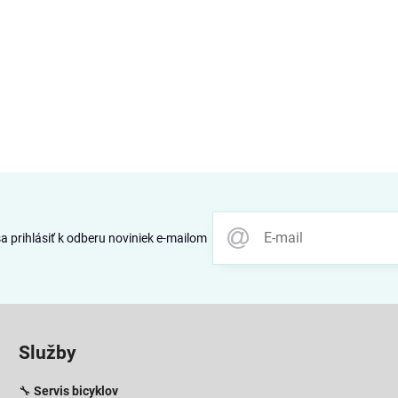
 prihlásiť k odberu noviniek e-mailom
Služby
🔧
Servis bicyklov