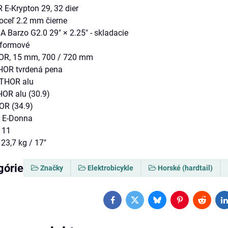
E-Krypton 29, 32 dier
oceľ 2.2 mm čierne
 Barzo G2.0 29" × 2.25" - skladacie
tformové
R, 15 mm, 700 / 720 mm
OR tvrdená pena
THOR alu
OR alu (30.9)
R (34.9)
E-Donna
11
23,7 kg / 17"
górie
Značky
Elektrobicykle
Horské (hardtail)
Facebook
Twitter
Bluesky
Pinterest
Reddit
L