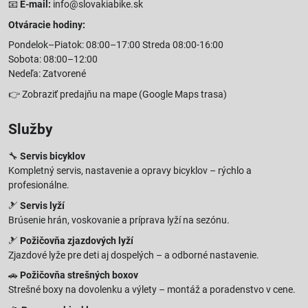
📧
E-mail:
info@slovakiabike.sk
Otváracie hodiny:
Pondelok–Piatok: 08:00–17:00 Streda 08:00-16:00
Sobota: 08:00–12:00
Nedeľa: Zatvorené
👉
Zobraziť predajňu na mape
(Google Maps trasa)
Služby
🔧
Servis bicyklov
Kompletný servis, nastavenie a opravy bicyklov – rýchlo a
profesionálne.
🎿
Servis lyží
Brúsenie hrán, voskovanie a príprava lyží na sezónu.
🎿
Požičovňa zjazdových lyží
Zjazdové lyže pre deti aj dospelých – a odborné nastavenie.
🚗
Požičovňa strešných boxov
Strešné boxy na dovolenku a výlety – montáž a poradenstvo v cene.