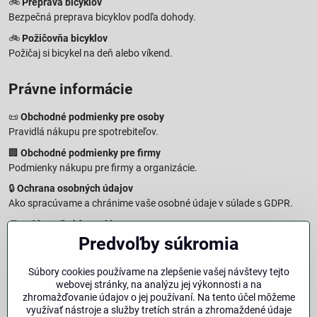
🚲
Preprava bicyklov
Bezpečná preprava bicyklov podľa dohody.
🚲
Požičovňa bicyklov
Požičaj si bicykel na deň alebo víkend.
Právne informácie
📜
Obchodné podmienky pre osoby
Pravidlá nákupu pre spotrebiteľov.
🏢
Obchodné podmienky pre firmy
Podmienky nákupu pre firmy a organizácie.
🔒
Ochrana osobných údajov
Ako spracúvame a chránime vaše osobné údaje v súlade s GDPR.
🧾
Reklamačný formulár
Predvoľby súkromia
Jednoduché podanie reklamácie
↩️
Formulár na odstúpenie od zmluvy
Súbory cookies používame na zlepšenie vašej návštevy tejto
Vzorový formulár pre odstúpenie od zmluvy a vrátenie tovaru.
webovej stránky, na analýzu jej výkonnosti a na
🔐
Právna doložka – Autorské práva
zhromažďovanie údajov o jej používaní. Na tento účel môžeme
využívať nástroje a služby tretích strán a zhromaždené údaje
Informácie o ochrane obsahu, značiek a fotografií vrátane