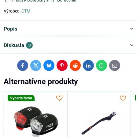
Pridať k Obľúbeným
Doručenia
Výrobca:
CTM
Popis
Diskusia
0
Facebook
Twitter
Bluesky
Pinterest
Reddit
LinkedIn
WhatsApp
E-
mail
Alternatívne produkty
Vyberte farbu