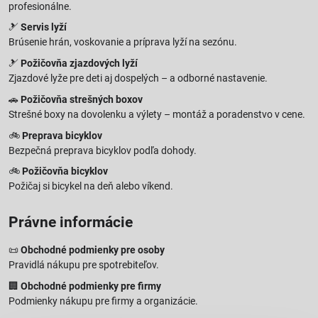
profesionálne.
🎿
Servis lyží
Brúsenie hrán, voskovanie a príprava lyží na sezónu.
🎿
Požičovňa zjazdových lyží
Zjazdové lyže pre deti aj dospelých – a odborné nastavenie.
🚗
Požičovňa strešných boxov
Strešné boxy na dovolenku a výlety – montáž a poradenstvo v cene.
🚲
Preprava bicyklov
Bezpečná preprava bicyklov podľa dohody.
🚲
Požičovňa bicyklov
Požičaj si bicykel na deň alebo víkend.
Právne informácie
📜
Obchodné podmienky pre osoby
Pravidlá nákupu pre spotrebiteľov.
🏢
Obchodné podmienky pre firmy
Podmienky nákupu pre firmy a organizácie.