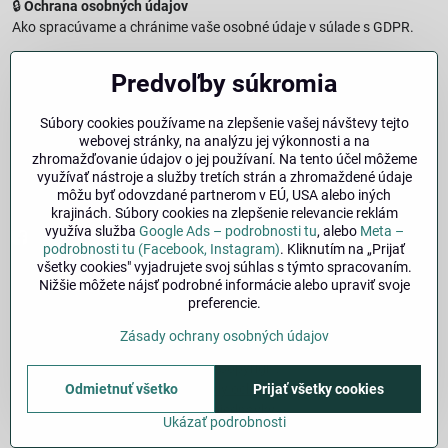
🔒
Ochrana osobných údajov
Ako spracúvame a chránime vaše osobné údaje v súlade s GDPR.
🧾
Reklamačný formulár
Predvoľby súkromia
Jednoduché podanie reklamácie
↩️
Formulár na odstúpenie od zmluvy
Súbory cookies používame na zlepšenie vašej návštevy tejto
Vzorový formulár pre odstúpenie od zmluvy a vrátenie tovaru.
webovej stránky, na analýzu jej výkonnosti a na
🔐
Právna doložka – Autorské práva
zhromažďovanie údajov o jej používaní. Na tento účel môžeme
využívať nástroje a služby tretích strán a zhromaždené údaje
Informácie o ochrane obsahu, značiek a fotografií vrátane
môžu byť odovzdané partnerom v EÚ, USA alebo iných
podmienok.
krajinách. Súbory cookies na zlepšenie relevancie reklám
využíva služba
Google Ads – podrobnosti tu
, alebo
Meta –
Facebook
Instagram
podrobnosti tu (Facebook, Instagram)
. Kliknutím na „Prijať
všetky cookies" vyjadrujete svoj súhlas s týmto spracovaním.
Nižšie môžete nájsť podrobné informácie alebo upraviť svoje
🚚
Doprava
| 💳
Platba
| 🔁
Výber veľkosti
preferencie.
bicykla
| ❓
FAQ
| 👤
Môj účet
Zásady ochrany osobných údajov
©
2026
Copyright
Predvoľby súkromia
Odmietnuť všetko
Zásady ochrany osobných údajov
Prijať všetky cookies
Stav objednávky
Ukázať podrobnosti
Vytvorené pomocou:
BiznisWeb.sk