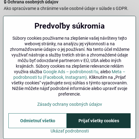
🔒
Ochrana osobných údajov
Ako spracúvame a chránime vaše osobné údaje v súlade s GDPR.
🧾
Reklamačný formulár
Predvoľby súkromia
Jednoduché podanie reklamácie
↩️
Formulár na odstúpenie od zmluvy
Súbory cookies používame na zlepšenie vašej návštevy tejto
Vzorový formulár pre odstúpenie od zmluvy a vrátenie tovaru.
webovej stránky, na analýzu jej výkonnosti a na
🔐
Právna doložka – Autorské práva
zhromažďovanie údajov o jej používaní. Na tento účel môžeme
využívať nástroje a služby tretích strán a zhromaždené údaje
Informácie o ochrane obsahu, značiek a fotografií vrátane
môžu byť odovzdané partnerom v EÚ, USA alebo iných
podmienok.
krajinách. Súbory cookies na zlepšenie relevancie reklám
využíva služba
Google Ads – podrobnosti tu
, alebo
Meta –
Facebook
Instagram
podrobnosti tu (Facebook, Instagram)
. Kliknutím na „Prijať
všetky cookies" vyjadrujete svoj súhlas s týmto spracovaním.
Nižšie môžete nájsť podrobné informácie alebo upraviť svoje
🚚
Doprava
| 💳
Platba
| 🔁
Výber veľkosti
preferencie.
bicykla
| ❓
FAQ
| 👤
Môj účet
Zásady ochrany osobných údajov
©
2026
Copyright
Predvoľby súkromia
Odmietnuť všetko
Zásady ochrany osobných údajov
Prijať všetky cookies
Stav objednávky
Ukázať podrobnosti
Vytvorené pomocou:
BiznisWeb.sk