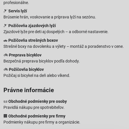
profesionálne.
🎿
Servis lyží
Brúsenie hrán, voskovanie a príprava lyží na sezónu.
🎿
Požičovňa zjazdových lyží
Zjazdové lyže pre deti aj dospelých – a odborné nastavenie.
🚗
Požičovňa strešných boxov
Strešné boxy na dovolenku a výlety – montáž a poradenstvo v cene.
🚲
Preprava bicyklov
Bezpečná preprava bicyklov podľa dohody.
🚲
Požičovňa bicyklov
Požičaj si bicykel na deň alebo víkend.
Právne informácie
📜
Obchodné podmienky pre osoby
Pravidlá nákupu pre spotrebiteľov.
🏢
Obchodné podmienky pre firmy
Podmienky nákupu pre firmy a organizácie.