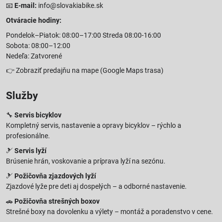
📧
E-mail:
info@slovakiabike.sk
Otváracie hodiny:
Pondelok–Piatok: 08:00–17:00 Streda 08:00-16:00
Sobota: 08:00–12:00
Nedeľa: Zatvorené
👉
Zobraziť predajňu na mape
(Google Maps trasa)
Služby
🔧
Servis bicyklov
Kompletný servis, nastavenie a opravy bicyklov – rýchlo a
profesionálne.
🎿
Servis lyží
Brúsenie hrán, voskovanie a príprava lyží na sezónu.
🎿
Požičovňa zjazdových lyží
Zjazdové lyže pre deti aj dospelých – a odborné nastavenie.
🚗
Požičovňa strešných boxov
Strešné boxy na dovolenku a výlety – montáž a poradenstvo v cene.