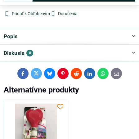
Pridať k Obľúbeným
Doručenia
Popis
Diskusia
0
Facebook
Twitter
Bluesky
Pinterest
Reddit
LinkedIn
WhatsApp
E-
mail
Alternatívne produkty