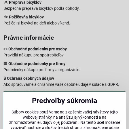
🚲
Preprava bicyklov
Bezpečná preprava bicyklov podľa dohody.
🚲
Požičovňa bicyklov
Požičaj si bicykel na deň alebo víkend.
Právne informácie
📜
Obchodné podmienky pre osoby
Pravidlá nákupu pre spotrebiteľov.
🏢
Obchodné podmienky pre firmy
Podmienky nákupu pre firmy a organizácie.
🔒
Ochrana osobných údajov
Ako spracúvame a chránime vaše osobné údaje v súlade s GDPR.
🧾
Reklamačný formulár
Predvoľby súkromia
Jednoduché podanie reklamácie
↩️
Formulár na odstúpenie od zmluvy
Súbory cookies používame na zlepšenie vašej návštevy tejto
Vzorový formulár pre odstúpenie od zmluvy a vrátenie tovaru.
webovej stránky, na analýzu jej výkonnosti a na
🔐
Právna doložka – Autorské práva
zhromažďovanie údajov o jej používaní. Na tento účel môžeme
využívať nástroje a služby tretích strán a zhromaždené údaje
Informácie o ochrane obsahu, značiek a fotografií vrátane