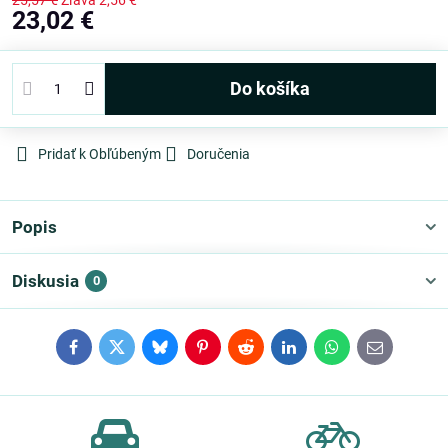
25,57 €
Zľava
2,56 €
23,02 €
Do košíka
Pridať k Obľúbeným
Doručenia
Popis
Diskusia
0
Facebook
Twitter
Bluesky
Pinterest
Reddit
LinkedIn
WhatsApp
E-
mail