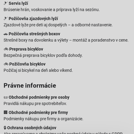
🎿
Servis lyží
Brúsenie hrán, voskovanie a príprava lyží na sezónu.
🎿
Požičovňa zjazdových lyží
Zjazdové lyže pre deti aj dospelých – a odborné nastavenie.
🚗
Požičovňa strešných boxov
Strešné boxy na dovolenku a výlety – montáž a poradenstvo v cene.
🚲
Preprava bicyklov
Bezpečná preprava bicyklov podľa dohody.
🚲
Požičovňa bicyklov
Požičaj si bicykel na deň alebo víkend.
Právne informácie
📜
Obchodné podmienky pre osoby
Pravidlá nákupu pre spotrebiteľov.
🏢
Obchodné podmienky pre firmy
Podmienky nákupu pre firmy a organizácie.
🔒
Ochrana osobných údajov
Ako spracúvame a chránime vaše osobné údaje v súlade s GDPR.