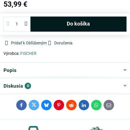
53,99 €
Do košíka
Pridať k Obľúbeným
Doručenia
Výrobca:
FISCHER
Popis
Diskusia
0
Facebook
Twitter
Bluesky
Pinterest
Reddit
LinkedIn
WhatsApp
E-
mail