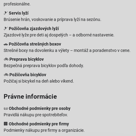
profesionálne.
🎿
Servis lyží
Brúsenie hrán, voskovanie a príprava lyží na sezónu.
🎿
Požičovňa zjazdových lyží
Zjazdové lyže pre deti aj dospelých – a odborné nastavenie.
🚗
Požičovňa strešných boxov
Strešné boxy na dovolenku a výlety – montáž a poradenstvo v cene.
🚲
Preprava bicyklov
Bezpečná preprava bicyklov podľa dohody.
🚲
Požičovňa bicyklov
Požičaj si bicykel na deň alebo víkend.
Právne informácie
📜
Obchodné podmienky pre osoby
Pravidlá nákupu pre spotrebiteľov.
🏢
Obchodné podmienky pre firmy
Podmienky nákupu pre firmy a organizácie.