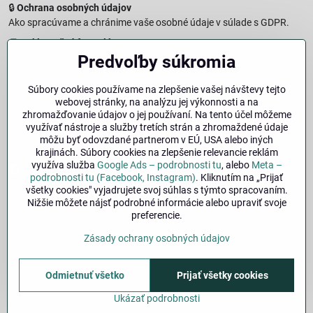
🔒
Ochrana osobných údajov
Ako spracúvame a chránime vaše osobné údaje v súlade s GDPR.
🧾
Reklamačný formulár
Predvoľby súkromia
Jednoduché podanie reklamácie
↩️
Formulár na odstúpenie od zmluvy
Súbory cookies používame na zlepšenie vašej návštevy tejto
Vzorový formulár pre odstúpenie od zmluvy a vrátenie tovaru.
webovej stránky, na analýzu jej výkonnosti a na
🔐
Právna doložka – Autorské práva
zhromažďovanie údajov o jej používaní. Na tento účel môžeme
využívať nástroje a služby tretích strán a zhromaždené údaje
Informácie o ochrane obsahu, značiek a fotografií vrátane
môžu byť odovzdané partnerom v EÚ, USA alebo iných
podmienok.
krajinách. Súbory cookies na zlepšenie relevancie reklám
využíva služba
Google Ads – podrobnosti tu
, alebo
Meta –
Facebook
Instagram
podrobnosti tu (Facebook, Instagram)
. Kliknutím na „Prijať
všetky cookies" vyjadrujete svoj súhlas s týmto spracovaním.
Nižšie môžete nájsť podrobné informácie alebo upraviť svoje
🚚
Doprava
| 💳
Platba
| 🔁
Výber veľkosti
preferencie.
bicykla
| ❓
FAQ
| 👤
Môj účet
Zásady ochrany osobných údajov
©
2026
Copyright
Predvoľby súkromia
Zásady ochrany osobných údajov
Odmietnuť všetko
Prijať všetky cookies
Stav objednávky
Ukázať podrobnosti
Vytvorené pomocou:
BiznisWeb.sk