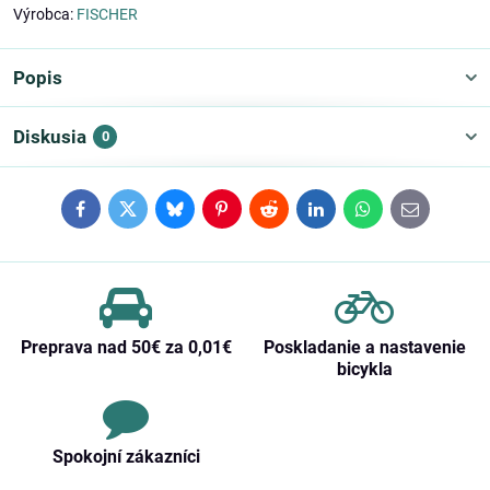
Výrobca:
FISCHER
Popis
Diskusia
0
Facebook
Twitter
Bluesky
Pinterest
Reddit
LinkedIn
WhatsApp
E-
mail
Preprava nad 50€ za 0,01€
Poskladanie a nastavenie
bicykla
Spokojní zákazníci