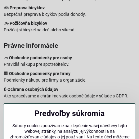
🚲
Preprava bicyklov
Bezpečná preprava bicyklov podľa dohody.
🚲
Požičovňa bicyklov
Požičaj si bicykel na deň alebo víkend.
Právne informácie
📜
Obchodné podmienky pre osoby
Pravidlá nákupu pre spotrebiteľov.
🏢
Obchodné podmienky pre firmy
Podmienky nákupu pre firmy a organizácie.
🔒
Ochrana osobných údajov
Ako spracúvame a chránime vaše osobné údaje v súlade s GDPR.
🧾
Reklamačný formulár
Predvoľby súkromia
Jednoduché podanie reklamácie
↩️
Formulár na odstúpenie od zmluvy
Súbory cookies používame na zlepšenie vašej návštevy tejto
Vzorový formulár pre odstúpenie od zmluvy a vrátenie tovaru.
webovej stránky, na analýzu jej výkonnosti a na
🔐
Právna doložka – Autorské práva
zhromažďovanie údajov o jej používaní. Na tento účel môžeme