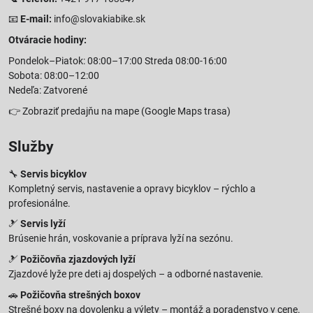
📧
E-mail:
info@slovakiabike.sk
Otváracie hodiny:
Pondelok–Piatok: 08:00–17:00 Streda 08:00-16:00
Sobota: 08:00–12:00
Nedeľa: Zatvorené
👉
Zobraziť predajňu na mape
(Google Maps trasa)
Služby
🔧
Servis bicyklov
Kompletný servis, nastavenie a opravy bicyklov – rýchlo a
profesionálne.
🎿
Servis lyží
Brúsenie hrán, voskovanie a príprava lyží na sezónu.
🎿
Požičovňa zjazdových lyží
Zjazdové lyže pre deti aj dospelých – a odborné nastavenie.
🚗
Požičovňa strešných boxov
Strešné boxy na dovolenku a výlety – montáž a poradenstvo v cene.