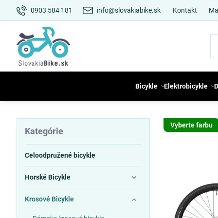
0903 584 181
info@slovakiabike.sk
Kontakt
Ma
Bicykle
Elektrobicykle
D
Vyberte farbu
Kategórie
Celoodpružené bicykle
Horské Bicykle
Krosové Bicykle