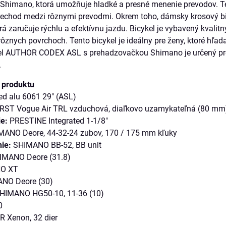
Shimano, ktorá umožňuje hladké a presné menenie prevodov. Te
rechod medzi rôznymi prevodmi. Okrem toho, dámsky krosový 
orá zaručuje rýchlu a efektívnu jazdu. Bicykel je vybavený kvali
ôznych povrchoch. Tento bicykel je ideálny pre ženy, ktoré hľada
el AUTHOR CODEX ASL s prehadzovačkou Shimano je určený pre j
.
a produktu
ted alu 6061 29" (ASL)
RST Vogue Air TRL vzduchová, diaľkovo uzamykateľná (80 mm
ie:
PRESTINE Integrated 1-1/8"
ANO Deore, 44-32-24 zubov, 170 / 175 mm kľuky
ie:
SHIMANO BB-52, BB unit
MANO Deore (31.8)
O XT
NO Deore (30)
HIMANO HG50-10, 11-36 (10)
0
 Xenon, 32 dier