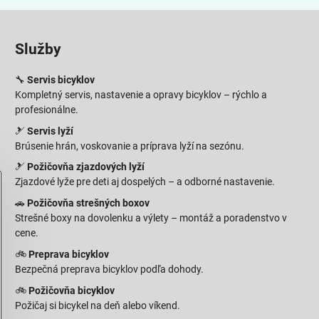
Služby
🔧
Servis bicyklov
Kompletný servis, nastavenie a opravy bicyklov – rýchlo a
profesionálne.
🎿
Servis lyží
Brúsenie hrán, voskovanie a príprava lyží na sezónu.
🎿
Požičovňa zjazdových lyží
Zjazdové lyže pre deti aj dospelých – a odborné nastavenie.
🚗
Požičovňa strešných boxov
Strešné boxy na dovolenku a výlety – montáž a poradenstvo v
cene.
🚲
Preprava bicyklov
Bezpečná preprava bicyklov podľa dohody.
🚲
Požičovňa bicyklov
Požičaj si bicykel na deň alebo víkend.