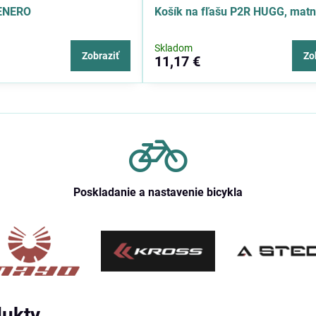
ZENERO
Košík na fľašu P2R HUGG, mat
Skladom
Zobraziť
Zo
11,17 €
Poskladanie a nastavenie bicykla
dukty