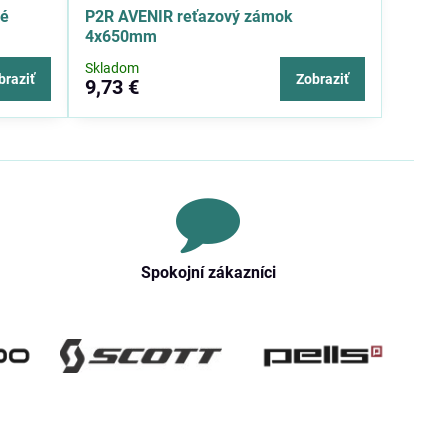
né
P2R AVENIR reťazový zámok
4x650mm
Skladom
braziť
Zobraziť
9,73 €
Spokojní zákazníci