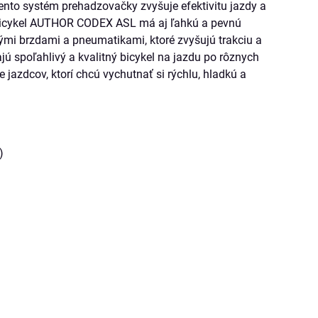
nto systém prehadzovačky zvyšuje efektivitu jazdy a
bicykel AUTHOR CODEX ASL má aj ľahkú a pevnú
tnými brzdami a pneumatikami, ktoré zvyšujú trakciu a
jú spoľahlivý a kvalitný bicykel na jazdu po rôznych
azdcov, ktorí chcú vychutnať si rýchlu, hladkú a
)