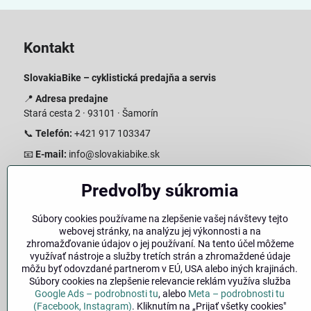
Kontakt
SlovakiaBike – cyklistická predajňa a servis
📍
Adresa predajne
Stará cesta 2 · 93101 · Šamorín
📞
Telefón:
+421 917 103347
📧
E-mail:
info@slovakiabike.sk
Otváracie hodiny:
Predvoľby súkromia
Pondelok–Piatok: 08:00–17:00 Streda 08:00-16:00
Sobota: 08:00–12:00
Súbory cookies používame na zlepšenie vašej návštevy tejto
Nedeľa: Zatvorené
webovej stránky, na analýzu jej výkonnosti a na
zhromažďovanie údajov o jej používaní. Na tento účel môžeme
👉
Zobraziť predajňu na mape
(Google Maps trasa)
využívať nástroje a služby tretích strán a zhromaždené údaje
môžu byť odovzdané partnerom v EÚ, USA alebo iných krajinách.
Súbory cookies na zlepšenie relevancie reklám využíva služba
Google Ads – podrobnosti tu
, alebo
Meta – podrobnosti tu
(Facebook, Instagram)
. Kliknutím na „Prijať všetky cookies"