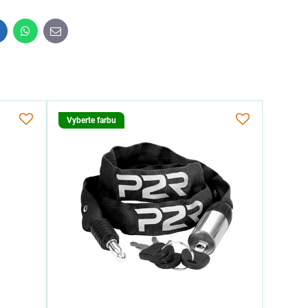
inkedIn
WhatsApp
E-
mail
Vyberte farbu