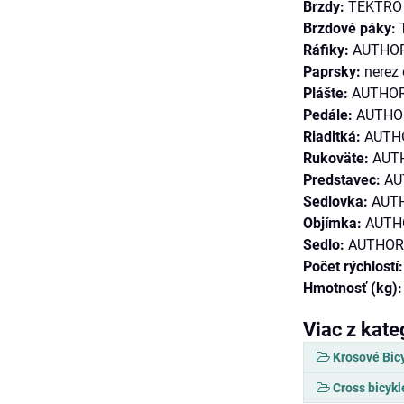
Brzdy:
TEKTRO H
Brzdové páky:
Ráfiky:
AUTHOR 
Paprsky:
nerez 
Plášte:
AUTHOR S
Pedále:
AUTHOR
Riaditká:
AUTHO
Rukoväte:
AUTH
Predstavec:
AU
Sedlovka:
AUTH
Objímka:
AUTHO
Sedlo:
AUTHOR 
Počet rýchlostí:
Hmotnosť (kg):
Viac z kate
Krosové Bic
Cross bicykl