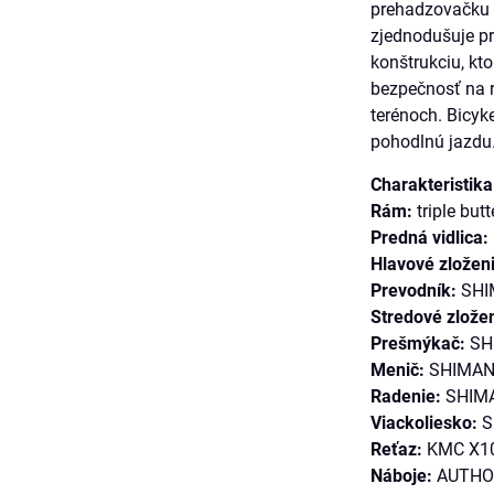
prehadzovačku 
zjednodušuje p
konštrukciu, kt
bezpečnosť na r
terénoch. Bicyk
pohodlnú jazdu
Charakteristik
Rám:
triple but
Predná vidlica:
Hlavové zložen
Prevodník:
SHIM
Stredové zložen
Prešmýkač:
SHI
Menič:
SHIMAN
Radenie:
SHIMA
Viackoliesko:
S
Reťaz:
KMC X1
Náboje:
AUTHOR