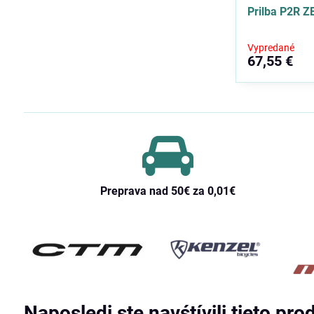
Prilba P2R 
Vypredané
67,55 €
Preprava nad 50€ za 0,01€
Naposledi ste navśtívili tieto pro