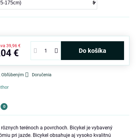
ava
39,96 €
Do košíka
,04 €
 k Obľúbeným
Doručenia
thor
0
rôznych terénoch a povrchoch. Bicykel je vybavený
iu pri jazde. Bicykel obsahuje aj vysoko kvalitnú