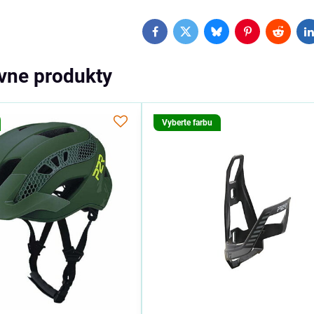
Facebook
Twitter
Bluesky
Pinterest
Reddit
L
ívne produkty
Vyberte farbu