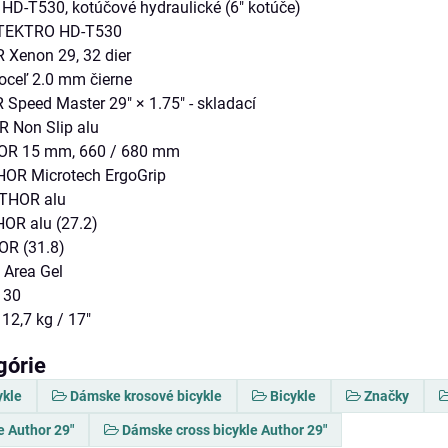
D-T530, kotúčové hydraulické (6" kotúče)
TEKTRO HD-T530
Xenon 29, 32 dier
oceľ 2.0 mm čierne
peed Master 29" × 1.75" - skladací
 Non Slip alu
R 15 mm, 660 / 680 mm
OR Microtech ErgoGrip
THOR alu
OR alu (27.2)
R (31.8)
Area Gel
30
12,7 kg / 17"
górie
ykle
Dámske krosové bicykle
Bicykle
Značky
e Author 29"
Dámske cross bicykle Author 29"