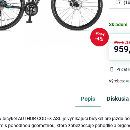
Skladom
999 €
4%
999 €
Zľ
959
Pridať
Výrobca:
Au
Popis
Diskusia
bicykel AUTHOR CODEX ASL je vynikajúci bicykel pre jazdu po 
 s pohodlnou geometriou, ktorá zabezpečuje pohodlie a ergonóm