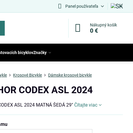
Panel používateľa
Nákupný košík
0 €
stovacích bicyklov
Značky
ykle
Krosové Bicykle
Dámske krosové bicykle
HOR CODEX ASL 2024
ODEX ASL 2024 MATNÁ ŠEDÁ 29"
Čítajte viac
rámu