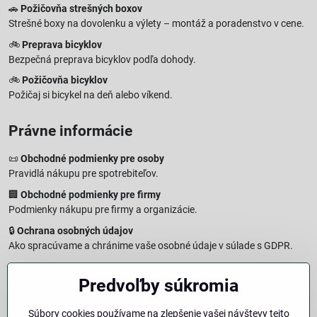
🚗
Požičovňa strešných boxov
Strešné boxy na dovolenku a výlety – montáž a poradenstvo v cene.
🚲
Preprava bicyklov
Bezpečná preprava bicyklov podľa dohody.
🚲
Požičovňa bicyklov
Požičaj si bicykel na deň alebo víkend.
Právne informácie
📜
Obchodné podmienky pre osoby
Pravidlá nákupu pre spotrebiteľov.
🏢
Obchodné podmienky pre firmy
Podmienky nákupu pre firmy a organizácie.
🔒
Ochrana osobných údajov
Ako spracúvame a chránime vaše osobné údaje v súlade s GDPR.
🧾
Reklamačný formulár
Predvoľby súkromia
Jednoduché podanie reklamácie
↩️
Formulár na odstúpenie od zmluvy
Súbory cookies používame na zlepšenie vašej návštevy tejto