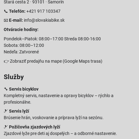
Stará cesta 2 · 93101 · Šamorín
📞
Telefón:
+421 917 103347
📧
E-mail:
info@slovakiabike.sk
Otváracie hodiny:
Pondelok–Piatok: 08:00–17:00 Streda 08:00-16:00
Sobota: 08:00–12:00
Nedeľa: Zatvorené
👉
Zobraziť predajňu na mape
(Google Maps trasa)
Služby
🔧
Servis bicyklov
Kompletný servis, nastavenie a opravy bicyklov – rýchlo a
profesionálne.
🎿
Servis lyží
Brúsenie hrán, voskovanie a príprava lyží na sezónu.
🎿
Požičovňa zjazdových lyží
Zjazdové lyže pre deti aj dospelých – a odborné nastavenie.