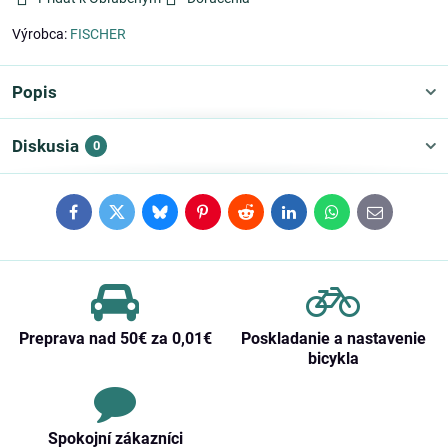
Výrobca:
FISCHER
Popis
Diskusia
0
Facebook
Twitter
Bluesky
Pinterest
Reddit
LinkedIn
WhatsApp
E-
mail
Preprava nad 50€ za 0,01€
Poskladanie a nastavenie
bicykla
Spokojní zákazníci