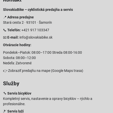
SlovakiaBike – cyklistická predajňa a servis
📍
Adresa predajne
Stará cesta 2 · 93101 · Šamorín
📞
Telefón:
+421 917 103347
📧
E-mail:
info@slovakiabike.sk
Otváracie hodiny:
Pondelok–Piatok: 08:00–17:00 Streda 08:00-16:00
Sobota: 08:00–12:00
Nedeľa: Zatvorené
👉
Zobraziť predajňu na mape
(Google Maps trasa)
Služby
🔧
Servis bicyklov
Kompletný servis, nastavenie a opravy bicyklov – rýchlo a
profesionálne.
🎿
Servis lyží