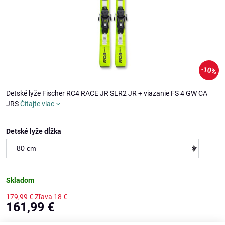
10%
Detské lyže Fischer RC4 RACE JR SLR2 JR + viazanie FS 4 GW CA
JRS
Čítajte viac
Detské lyže dĺžka
Skladom
179,99 €
Zľava
18 €
161,99 €