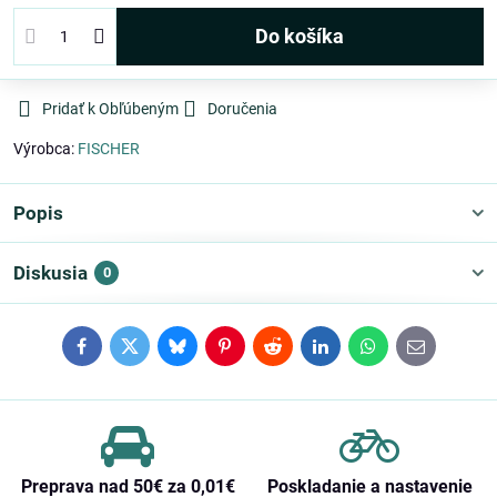
Do košíka
Pridať k Obľúbeným
Doručenia
Výrobca:
FISCHER
Popis
Diskusia
0
Facebook
Twitter
Bluesky
Pinterest
Reddit
LinkedIn
WhatsApp
E-
mail
Preprava nad 50€ za 0,01€
Poskladanie a nastavenie