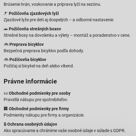
Brúsenie hrán, voskovanie a príprava lyží na sezónu.
🎿
Požičovňa zjazdových lyží
Zjazdové lyže pre deti aj dospelých – a odborné nastavenie.
🚗
Požičovňa strešných boxov
Strešné boxy na dovolenku a výlety – montáž a poradenstvo v cene.
🚲
Preprava bicyklov
Bezpečná preprava bicyklov podľa dohody.
🚲
Požičovňa bicyklov
Požičaj si bicykel na deň alebo víkend.
Právne informácie
📜
Obchodné podmienky pre osoby
Pravidlá nákupu pre spotrebiteľov.
🏢
Obchodné podmienky pre firmy
Podmienky nákupu pre firmy a organizácie.
🔒
Ochrana osobných údajov
Ako spracúvame a chránime vaše osobné údaje v súlade s GDPR.