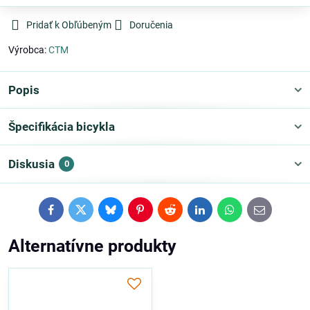
Pridať k Obľúbeným
Doručenia
Výrobca:
CTM
Popis
Špecifikácia bicykla
Diskusia
0
Facebook
Twitter
Bluesky
Pinterest
Reddit
LinkedIn
WhatsApp
E-
mail
Alternatívne produkty