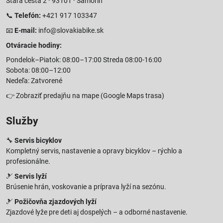
Stará cesta 2 · 93101 · Šamorín
📞
Telefón:
+421 917 103347
📧
E-mail:
info@slovakiabike.sk
Otváracie hodiny:
Pondelok–Piatok: 08:00–17:00 Streda 08:00-16:00
Sobota: 08:00–12:00
Nedeľa: Zatvorené
👉
Zobraziť predajňu na mape
(Google Maps trasa)
Služby
🔧
Servis bicyklov
Kompletný servis, nastavenie a opravy bicyklov – rýchlo a
profesionálne.
🎿
Servis lyží
Brúsenie hrán, voskovanie a príprava lyží na sezónu.
🎿
Požičovňa zjazdových lyží
Zjazdové lyže pre deti aj dospelých – a odborné nastavenie.