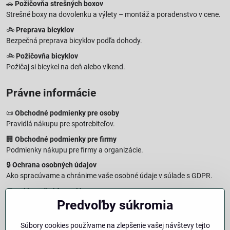
🚗
Požičovňa strešných boxov
Strešné boxy na dovolenku a výlety – montáž a poradenstvo v cene.
🚲
Preprava bicyklov
Bezpečná preprava bicyklov podľa dohody.
🚲
Požičovňa bicyklov
Požičaj si bicykel na deň alebo víkend.
Právne informácie
📜
Obchodné podmienky pre osoby
Pravidlá nákupu pre spotrebiteľov.
🏢
Obchodné podmienky pre firmy
Podmienky nákupu pre firmy a organizácie.
🔒
Ochrana osobných údajov
Ako spracúvame a chránime vaše osobné údaje v súlade s GDPR.
🧾
Reklamačný formulár
Predvoľby súkromia
Jednoduché podanie reklamácie
↩️
Formulár na odstúpenie od zmluvy
Súbory cookies používame na zlepšenie vašej návštevy tejto
Vzorový formulár pre odstúpenie od zmluvy a vrátenie tovaru.