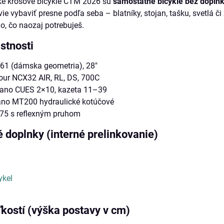
 krosové bicykle CTM 2026 sú
samostatné bicykle bez dopln
vie vybaviť presne podľa seba – blatníky, stojan, tašku, svetlá č
ho, čo naozaj potrebuješ.
stnosti
61 (dámska geometria), 28"
tour NCX32 AIR, RL, DS, 700C
ano CUES 2×10, kazeta 11–39
ano MT200 hydraulické kotúčové
,75 s reflexným pruhom
 doplnky (interné prelinkovanie)
ykel
kostí (výška postavy v cm)