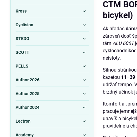
CTM BOR
Kross
bicykel)
Cyclision
Ak hľadáš
dáms
zároveň dosť špo
STEDO
rám
ALU 6061
j
cyklochodníkoch,
SCOTT
neistoty.
PELLS
Silnou stránkou
kazetou
11–39
Author 2026
udržať tempo. Ve
brzdný účinok j
Author 2025
Komfort a „prém
Author 2024
pracuje jemnejš
unavíš a bicykel
Lectron
pravidelne a ch
Academy