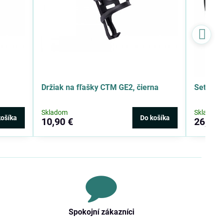
Držiak na fľašky CTM GE2, čierna
Set os
Skladom
Sklado
košíka
Do košíka
10,90 €
26,54
Spokojní zákazníci