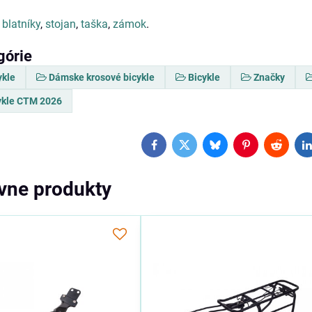
blatníky
,
stojan
,
taška
,
zámok
.
górie
ykle
Dámske krosové bicykle
Bicykle
Značky
ykle CTM 2026
Facebook
Twitter
Bluesky
Pinterest
Reddit
L
ívne produkty