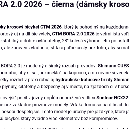
A 2.0 2026 – čierna (dámsky kros
ky krosový bicykel CTM 2026
, ktorý je pohodlný na každodenn
rtový aj na dlhšie výlety,
CTM BORA 2.0 2026
je veľmi istá vo
e stabilný a dobre ovládateľný, 28" kolesá výborne letia po asfal
 ale zároveň zvládnu aj štrk či poľné cesty bez toho, aby si mal
 BORA 2.0 je moderný a široký rozsah prevodov:
Shimano CUES
pomáha, aby si sa „nezasekla“ na kopcoch, a na rovine si vedel
ľký rozdiel v praxi robia aj
hydraulické kotúčové brzdy Shim
e plynulý, čitateľný a bezpečný aj v meste, na zjazdoch či v hor
iovejší“ pocit z jazdy dopĺňa odpružená vidlica
Suntour NCX32
ie než základné pružinové modely. Vďaka tomu sa na dlhších t
 pôsobí dospelejšie. Tento model je určený pre jazdkyne, ktoré j
cú bicykel, ktorý zvládne viac kilometrov bez kompromisov.