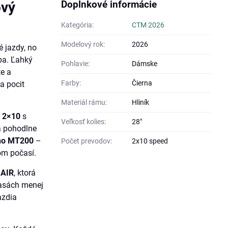
Doplnkové informácie
ový
Kategória:
CTM 2026
Modelový rok:
2026
é jazdy, no
ľba. Ľahký
Pohlavie:
Dámske
te a
Farby:
Čierna
a pocit
Materiál rámu:
Hliník
 2×10
s
Veľkosť kolies:
28"
a pohodlne
ano MT200
–
Počet prevodov:
2x10 speed
šom počasí.
 AIR
, ktorá
rasách menej
azdia