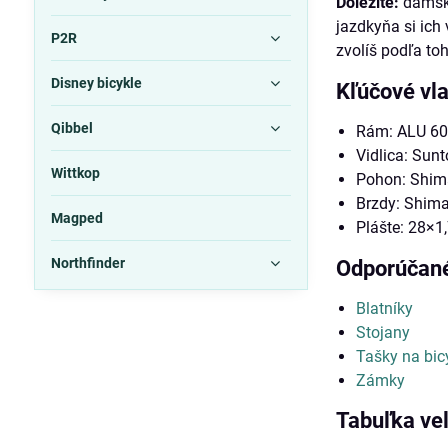
Dôležité:
dámske
jazdkyňa si ich 
P2R
zvolíš podľa to
Disney bicykle
Kľúčové vla
Qibbel
Rám: ALU 60
Vidlica: Sun
Wittkop
Pohon: Shim
Brzdy: Shim
Magped
Plášte: 28×1
Northfinder
Odporúčané
Blatníky
Stojany
Tašky na bic
Zámky
Tabuľka veľ