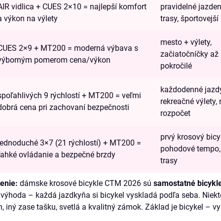
AIR vidlica + CUES 2×10 = najlepší komfort
pravidelné jazden
a výkon na výlety
trasy, športovejší 
mesto + výlety,
CUES 2×9 + MT200 = moderná výbava s
začiatočníčky až
výborným pomerom cena/výkon
pokročilé
každodenné jazdy
spoľahlivých 9 rýchlostí + MT200 = veľmi
rekreačné výlety
dobrá cena pri zachovaní bezpečnosti
rozpočet
prvý krosový bicy
jednoduché 3×7 (21 rýchlostí) + MT200 =
pohodové tempo, 
ľahké ovládanie a bezpečné brzdy
trasy
lenie:
dámske krosové bicykle CTM 2026 sú
samostatné bicykl
o výhoda – každá jazdkyňa si bicykel vyskladá podľa seba. Niek
n, iný zase tašku, svetlá a kvalitný zámok. Základ je bicykel – v