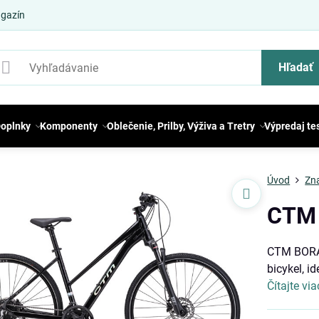
gazín
Hľadať
oplnky
Komponenty
Oblečenie, Prilby, Výživa a Tretry
Výpredaj te
Úvod
Zn
CTM 
CTM BORA 
bicykel, i
Čítajte via