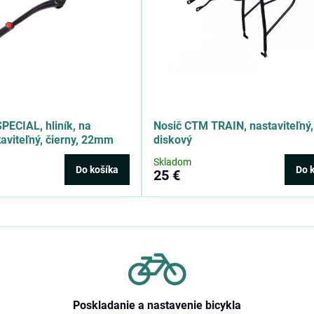
PECIAL, hliník, na
Nosič CTM TRAIN, nastaviteľný,
taviteľný, čierny, 22mm
diskový
Skladom
Do košíka
Do 
25 €
Poskladanie a nastavenie bicykla