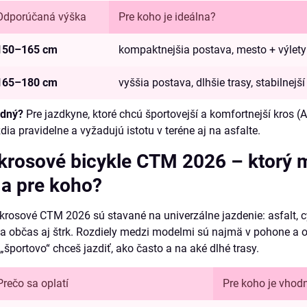
Odporúčaná výška
Pre koho je ideálna?
150–165 cm
kompaktnejšia postava, mesto + výlety
165–180 cm
vyššia postava, dlhšie trasy, stabilnejší
odný?
Pre jazdkyne, ktoré chcú športovejší a komfortnejší kros (A
ia pravidelne a vyžadujú istotu v teréne aj na asfalte.
rosové bicykle CTM 2026 – ktorý 
 a pre koho?
rosové CTM 2026 sú stavané na univerzálne jazdenie: asfalt, c
a občas aj štrk. Rozdiely medzi modelmi sú najmä v pohone a 
„športovo“ chceš jazdiť, ako často a na aké dlhé trasy.
Prečo sa oplatí
Pre koho je vhod