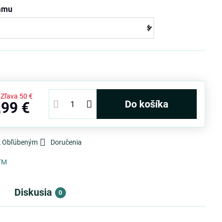
rámu
Zľava
50 €
Do košíka
,99 €
 k Obľúbeným
Doručenia
TM
Diskusia
0