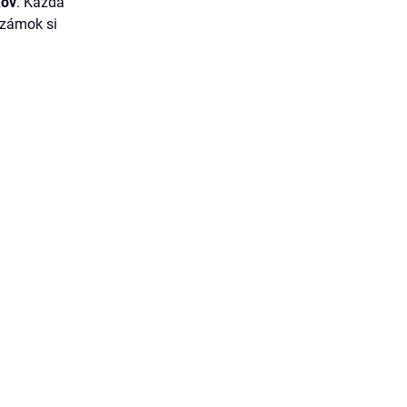
kov
. Každá
i zámok si