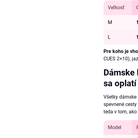
Veľkosť
M
L
Pre koho je vh
CUES 2×10), jazd
Dámske k
sa oplatí
Všetky dámske k
spevnené cesty 
teda v tom, ako 
Model