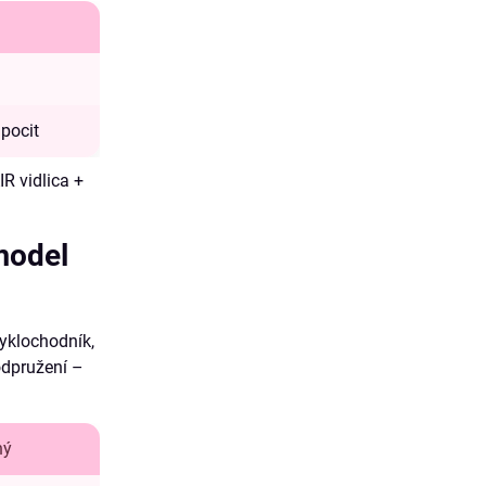
 pocit
IR vidlica +
model
yklochodník,
odpružení –
ný