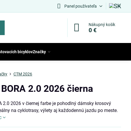
Panel používateľa
Nákupný košík
0 €
stovacích bicyklov
Značky
ačky
CTM 2026
BORA 2.0 2026 čierna
2.0 2026 v čiernej farbe je pohodlný dámsky krosový
deálny na cyklotrasy, výlety aj každodennú jazdu po meste.
c