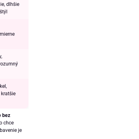
ie, dlhšie
štýl
 mierne
,
, rozumný
kel,
kratšie
e bez
to chce
ybavenie je