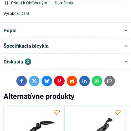
Pridať k Obľúbeným
Doručenia
Výrobca:
CTM
Popis
Špecifikácia bicykla
Diskusia
0
Facebook
Twitter
Bluesky
Pinterest
Reddit
LinkedIn
WhatsApp
E-
mail
Alternatívne produkty