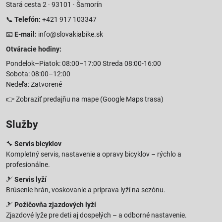
Stará cesta 2 · 93101 · Šamorín
📞
Telefón:
+421 917 103347
📧
E-mail:
info@slovakiabike.sk
Otváracie hodiny:
Pondelok–Piatok: 08:00–17:00 Streda 08:00-16:00
Sobota: 08:00–12:00
Nedeľa: Zatvorené
👉
Zobraziť predajňu na mape
(Google Maps trasa)
Služby
🔧
Servis bicyklov
Kompletný servis, nastavenie a opravy bicyklov – rýchlo a
profesionálne.
🎿
Servis lyží
Brúsenie hrán, voskovanie a príprava lyží na sezónu.
🎿
Požičovňa zjazdových lyží
Zjazdové lyže pre deti aj dospelých – a odborné nastavenie.