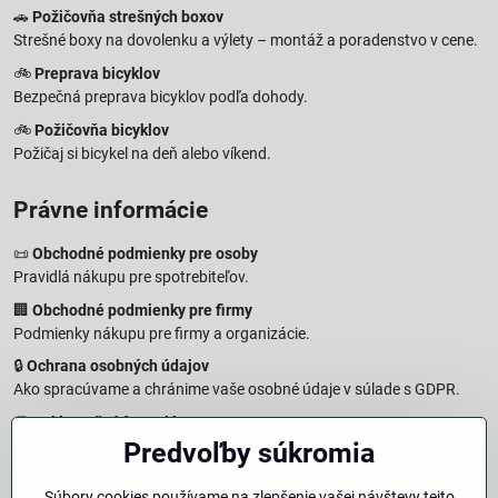
🚗
Požičovňa strešných boxov
Strešné boxy na dovolenku a výlety – montáž a poradenstvo v cene.
🚲
Preprava bicyklov
Bezpečná preprava bicyklov podľa dohody.
🚲
Požičovňa bicyklov
Požičaj si bicykel na deň alebo víkend.
Právne informácie
📜
Obchodné podmienky pre osoby
Pravidlá nákupu pre spotrebiteľov.
🏢
Obchodné podmienky pre firmy
Podmienky nákupu pre firmy a organizácie.
🔒
Ochrana osobných údajov
Ako spracúvame a chránime vaše osobné údaje v súlade s GDPR.
🧾
Reklamačný formulár
Predvoľby súkromia
Jednoduché podanie reklamácie
↩️
Formulár na odstúpenie od zmluvy
Súbory cookies používame na zlepšenie vašej návštevy tejto