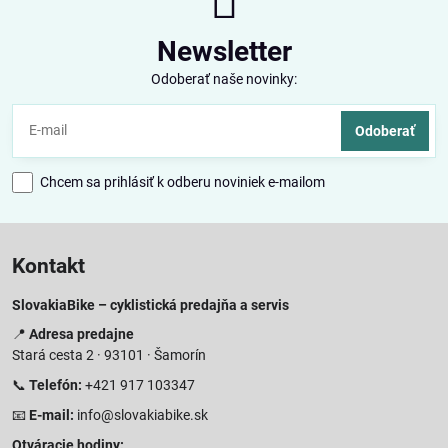
Newsletter
Odoberať naše novinky:
Odoberať
Chcem sa prihlásiť k odberu noviniek e-mailom
Kontakt
SlovakiaBike – cyklistická predajňa a servis
📍
Adresa predajne
Stará cesta 2 · 93101 · Šamorín
📞
Telefón:
+421 917 103347
📧
E-mail:
info@slovakiabike.sk
Otváracie hodiny: