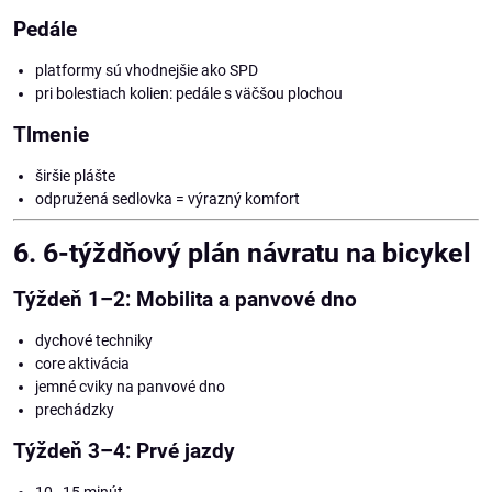
Pedále
platformy sú vhodnejšie ako SPD
pri bolestiach kolien: pedále s väčšou plochou
Tlmenie
širšie plášte
odpružená sedlovka = výrazný komfort
6. 6-týždňový plán návratu na bicykel
Týždeň 1–2: Mobilita a panvové dno
dychové techniky
core aktivácia
jemné cviky na panvové dno
prechádzky
Týždeň 3–4: Prvé jazdy