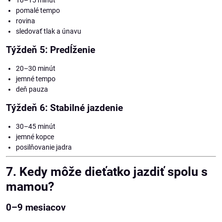
10–15 minút
pomalé tempo
rovina
sledovať tlak a únavu
Týždeň 5: Predĺženie
20–30 minút
jemné tempo
deň pauza
Týždeň 6: Stabilné jazdenie
30–45 minút
jemné kopce
posilňovanie jadra
7. Kedy môže dieťatko jazdiť spolu s
mamou?
0–9 mesiacov