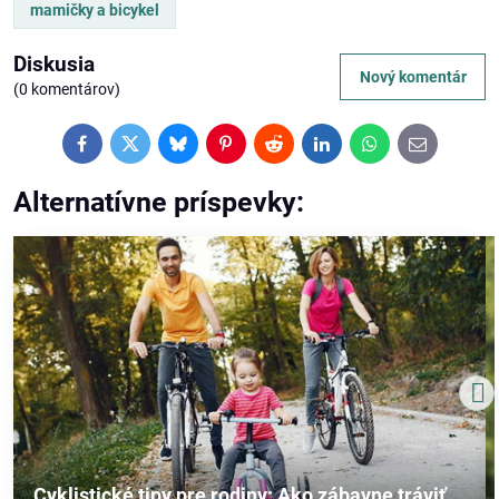
mamičky a bicykel
Diskusia
Nový komentár
(0 komentárov)
Facebook
Twitter
Bluesky
Pinterest
Reddit
LinkedIn
WhatsApp
E-
mail
Alternatívne príspevky:
Cyklistické tipy pre rodiny: Ako zábavne tráviť