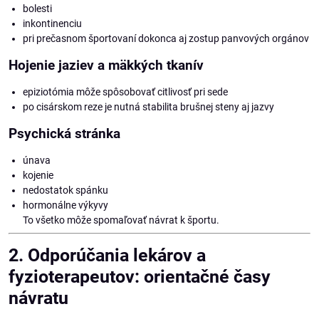
bolesti
inkontinenciu
pri prečasnom športovaní dokonca aj zostup panvových orgánov
Hojenie jaziev a mäkkých tkanív
epiziotómia môže spôsobovať citlivosť pri sede
po cisárskom reze je nutná stabilita brušnej steny aj jazvy
Psychická stránka
únava
kojenie
nedostatok spánku
hormonálne výkyvy
To všetko môže spomaľovať návrat k športu.
2. Odporúčania lekárov a
fyzioterapeutov: orientačné časy
návratu