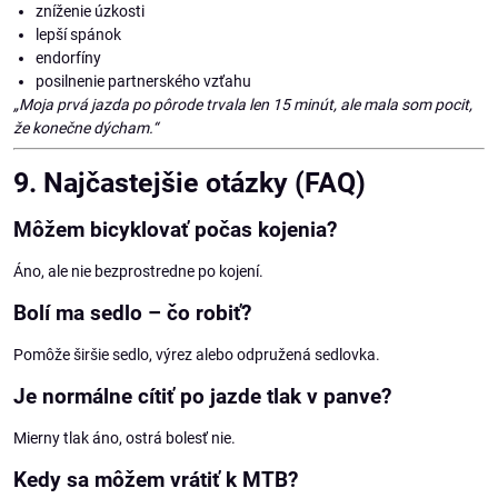
zníženie úzkosti
lepší spánok
endorfíny
posilnenie partnerského vzťahu
„Moja prvá jazda po pôrode trvala len 15 minút, ale mala som pocit,
že konečne dýcham.“
9. Najčastejšie otázky (FAQ)
Môžem bicyklovať počas kojenia?
Áno, ale nie bezprostredne po kojení.
Bolí ma sedlo – čo robiť?
Pomôže širšie sedlo, výrez alebo odpružená sedlovka.
Je normálne cítiť po jazde tlak v panve?
Mierny tlak áno, ostrá bolesť nie.
Kedy sa môžem vrátiť k MTB?