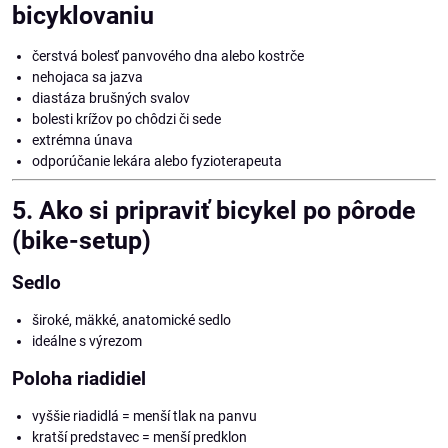
bicyklovaniu
čerstvá bolesť panvového dna alebo kostrče
nehojaca sa jazva
diastáza brušných svalov
bolesti krížov po chôdzi či sede
extrémna únava
odporúčanie lekára alebo fyzioterapeuta
5. Ako si pripraviť bicykel po pôrode
(bike-setup)
Sedlo
široké, mäkké, anatomické sedlo
ideálne s výrezom
Poloha riadidiel
vyššie riadidlá = menší tlak na panvu
kratší predstavec = menší predklon