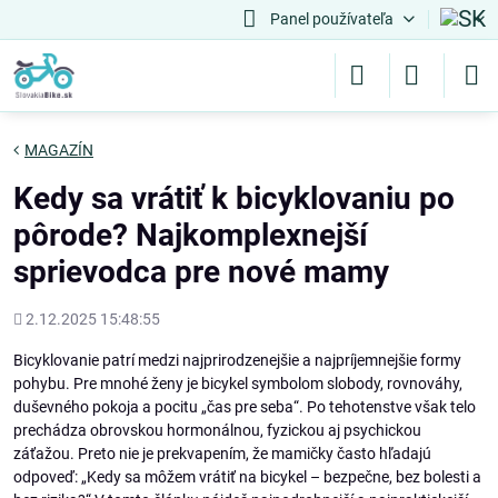
Panel používateľa
MAGAZÍN
Kedy sa vrátiť k bicyklovaniu po
pôrode? Najkomplexnejší
sprievodca pre nové mamy
Pridané
2.12.2025 15:48:55
Bicyklovanie patrí medzi najprirodzenejšie a najpríjemnejšie formy
pohybu. Pre mnohé ženy je bicykel symbolom slobody, rovnováhy,
duševného pokoja a pocitu „čas pre seba“. Po tehotenstve však telo
prechádza obrovskou hormonálnou, fyzickou aj psychickou
záťažou. Preto nie je prekvapením, že mamičky často hľadajú
odpoveď: „Kedy sa môžem vrátiť na bicykel – bezpečne, bez bolesti a