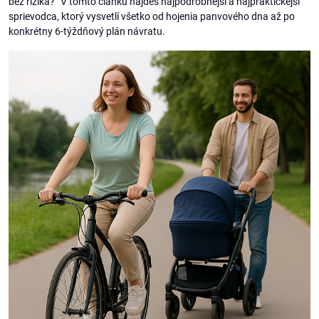
bez rizika?“ V tomto článku nájdeš najpodrobnejší a najpraktickejší
sprievodca, ktorý vysvetlí všetko od hojenia panvového dna až po
konkrétny 6-týždňový plán návratu.