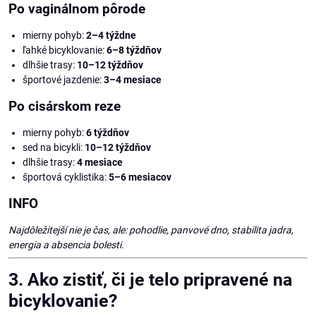
Po vaginálnom pôrode
mierny pohyb:
2–4 týždne
ľahké bicyklovanie:
6–8 týždňov
dlhšie trasy:
10–12 týždňov
športové jazdenie:
3–4 mesiace
Po cisárskom reze
mierny pohyb:
6 týždňov
sed na bicykli:
10–12 týždňov
dlhšie trasy:
4 mesiace
športová cyklistika:
5–6 mesiacov
INFO
Najdôležitejší nie je čas, ale: pohodlie, panvové dno, stabilita jadra,
energia a absencia bolesti.
3. Ako zistiť, či je telo pripravené na
bicyklovanie?