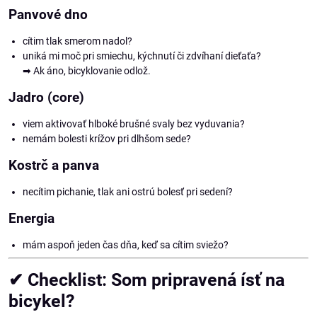
Panvové dno
cítim tlak smerom nadol?
uniká mi moč pri smiechu, kýchnutí či zdvíhaní dieťaťa?
➡ Ak áno, bicyklovanie odlož.
Jadro (core)
viem aktivovať hlboké brušné svaly bez vyduvania?
nemám bolesti krížov pri dlhšom sede?
Kostrč a panva
necítim pichanie, tlak ani ostrú bolesť pri sedení?
Energia
mám aspoň jeden čas dňa, keď sa cítim sviežo?
✔ Checklist: Som pripravená ísť na
bicykel?