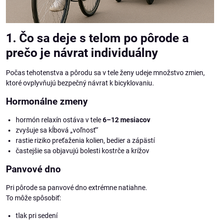
1. Čo sa deje s telom po pôrode a
prečo je návrat individuálny
Počas tehotenstva a pôrodu sa v tele ženy udeje množstvo zmien,
ktoré ovplyvňujú bezpečný návrat k bicyklovaniu.
Hormonálne zmeny
hormón relaxín ostáva v tele
6–12 mesiacov
zvyšuje sa kĺbová „voľnosť“
rastie riziko preťaženia kolien, bedier a zápästí
častejšie sa objavujú bolesti kostrče a krížov
Panvové dno
Pri pôrode sa panvové dno extrémne natiahne.
To môže spôsobiť:
tlak pri sedení