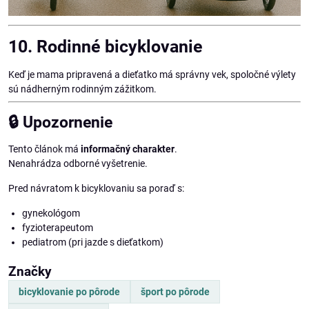
10. Rodinné bicyklovanie
Keď je mama pripravená a dieťatko má správny vek, spoločné výlety
sú nádherným rodinným zážitkom.
🔒
Upozornenie
Tento článok má
informačný charakter
.
Nenahrádza odborné vyšetrenie.
Pred návratom k bicyklovaniu sa poraď s:
gynekológom
fyzioterapeutom
pediatrom (pri jazde s dieťatkom)
Značky
bicyklovanie po pôrode
šport po pôrode