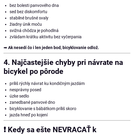
bez bolesti panvového dna
sed bez diskomfortu
stabilné brušné svaly
žiadny únik moču
svižná chôdza je pohodlná
zvládam krátku aktivitu bez vyčerpania
➡
Ak nesedí čo i len jeden bod, bicyklovanie odlož.
4. Najčastejšie chyby pri návrate na
bicykel po pôrode
príliš rýchly návrat ku kondičným jazdám
nesprávny posed
úzke sedlo
zanedbané panvové dno
bicyklovanie s bábätkom príliš skoro
jazda hneď po kojení
❗ Kedy sa ešte NEVRACAŤ k