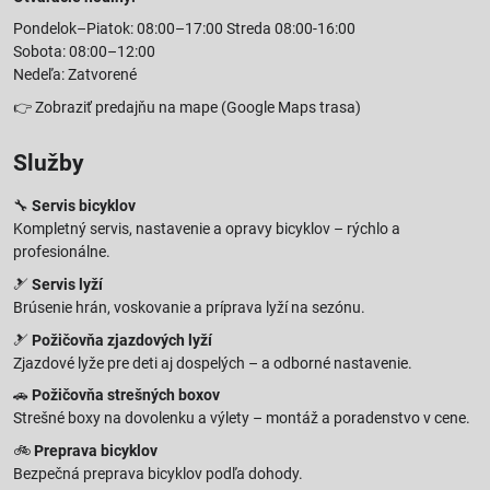
Pondelok–Piatok: 08:00–17:00 Streda 08:00-16:00
Sobota: 08:00–12:00
Nedeľa: Zatvorené
👉
Zobraziť predajňu na mape
(Google Maps trasa)
Služby
🔧
Servis bicyklov
Kompletný servis, nastavenie a opravy bicyklov – rýchlo a
profesionálne.
🎿
Servis lyží
Brúsenie hrán, voskovanie a príprava lyží na sezónu.
🎿
Požičovňa zjazdových lyží
Zjazdové lyže pre deti aj dospelých – a odborné nastavenie.
🚗
Požičovňa strešných boxov
Strešné boxy na dovolenku a výlety – montáž a poradenstvo v cene.
🚲
Preprava bicyklov
Bezpečná preprava bicyklov podľa dohody.