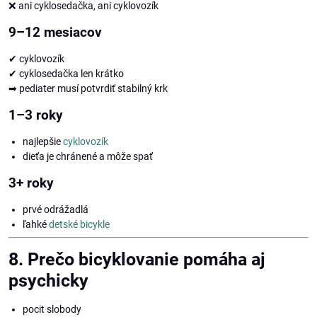
❌ ani cyklosedačka, ani cyklovozík
9–12 mesiacov
✔ cyklovozík
✔ cyklosedačka len krátko
➡ pediater musí potvrdiť stabilný krk
1–3 roky
najlepšie
cyklovozík
dieťa je chránené a môže spať
3+ roky
prvé odrážadlá
ľahké
detské bicykle
8. Prečo bicyklovanie pomáha aj
psychicky
pocit slobody