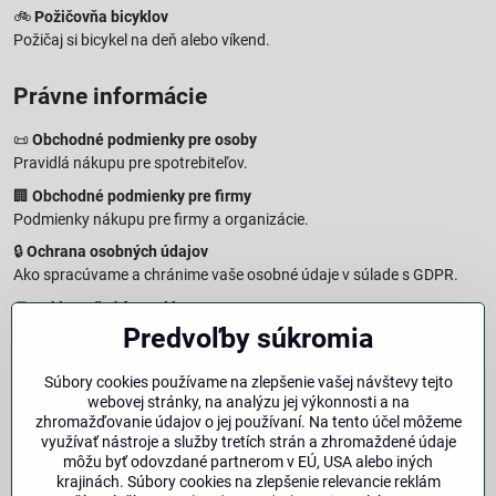
🚲
Požičovňa bicyklov
Požičaj si bicykel na deň alebo víkend.
Právne informácie
📜
Obchodné podmienky pre osoby
Pravidlá nákupu pre spotrebiteľov.
🏢
Obchodné podmienky pre firmy
Podmienky nákupu pre firmy a organizácie.
🔒
Ochrana osobných údajov
Ako spracúvame a chránime vaše osobné údaje v súlade s GDPR.
🧾
Reklamačný formulár
Predvoľby súkromia
Jednoduché podanie reklamácie
↩️
Formulár na odstúpenie od zmluvy
Súbory cookies používame na zlepšenie vašej návštevy tejto
Vzorový formulár pre odstúpenie od zmluvy a vrátenie tovaru.
webovej stránky, na analýzu jej výkonnosti a na
🔐
Právna doložka – Autorské práva
zhromažďovanie údajov o jej používaní. Na tento účel môžeme
využívať nástroje a služby tretích strán a zhromaždené údaje
Informácie o ochrane obsahu, značiek a fotografií vrátane
môžu byť odovzdané partnerom v EÚ, USA alebo iných
podmienok.
krajinách. Súbory cookies na zlepšenie relevancie reklám